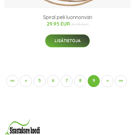
Spiral peili luonnonväri
29.95 EUR
49.95 EUR
LISÄTIETOJA
««
«
5
6
7
8
9
»
»»