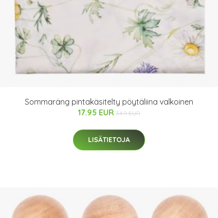
Sommaräng pintakäsitelty pöytäliina valkoinen
17.95 EUR
34.9 EUR
LISÄTIETOJA