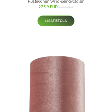
Rustiikkinen Wind-seinävalaisin
275.9 EUR
298.9 EUR
LISÄTIETOJA