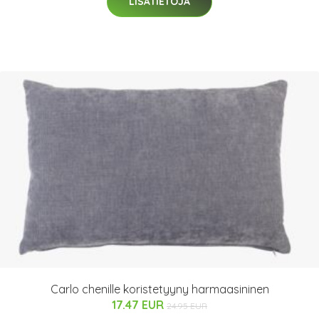
LISÄTIETOJA
Carlo chenille koristetyyny harmaasininen
17.47 EUR
24.95 EUR