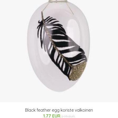
Black feather egg koriste valkoinen
1.77 EUR
2.95 EUR