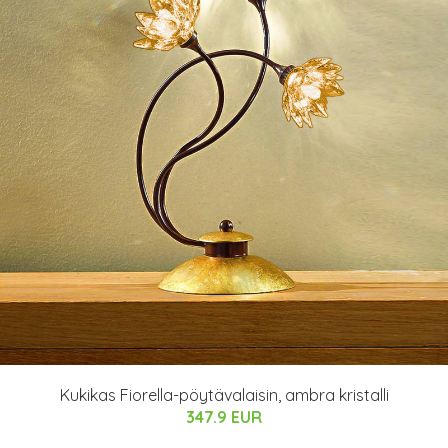
Kukikas Fiorella-pöytävalaisin, ambra kristalli
347.9 EUR