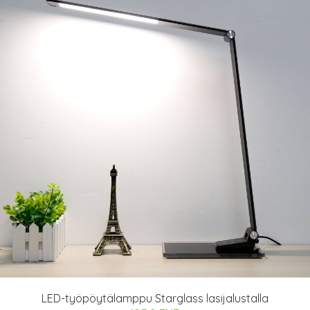
LED-työpöytälamppu Starglass lasijalustalla