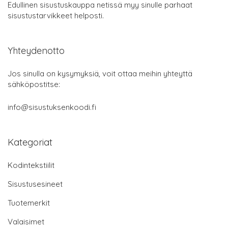
Edullinen sisustuskauppa netissä myy sinulle parhaat
sisustustarvikkeet helposti.
Yhteydenotto
Jos sinulla on kysymyksiä, voit ottaa meihin yhteyttä
sähköpostitse:
info@sisustuksenkoodi.fi
Kategoriat
Kodintekstiilit
Sisustusesineet
Tuotemerkit
Valaisimet