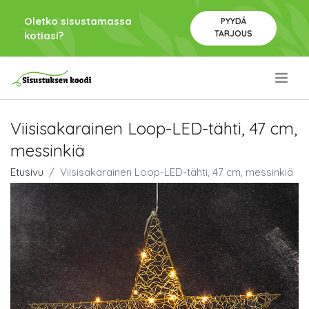
Oletko sisustamassa
PYYDÄ
TARJOUS
kotiasi?
.
Viisisakarainen Loop-LED-tähti, 47 cm,
messinkiä
Etusivu
Viisisakarainen Loop-LED-tähti, 47 cm, messinkiä