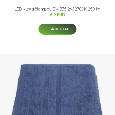
LED-kynttilälamppu E14 B35 2W 2700K 250 lm
6.9 EUR
LISÄTIETOJA