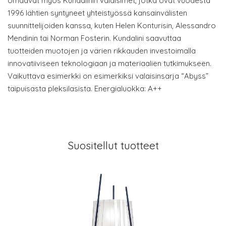
omaavat myös Kundalinin valaisimet, jotka ovat vuodesta
1996 lähtien syntyneet yhteistyössä kansainvälisten
suunnittelijoiden kanssa, kuten Helen Konturisin, Alessandro
Mendinin tai Norman Fosterin. Kundalini saavuttaa
tuotteiden muotojen ja värien rikkauden investoimalla
innovatiiviseen teknologiaan ja materiaalien tutkimukseen.
Vaikuttava esimerkki on esimerkiksi valaisinsarja “Abyss”
taipuisasta pleksilasista. Energialuokka: A++
Suositellut tuotteet