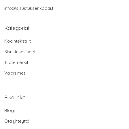
info@sisustuksenkoodi.fi
Kategoriat
Kodintekstiilit
Sisustusesineet
Tuotemerkit
Valaisimet
Pikalinkit
Blogi
Ota yhteyttä