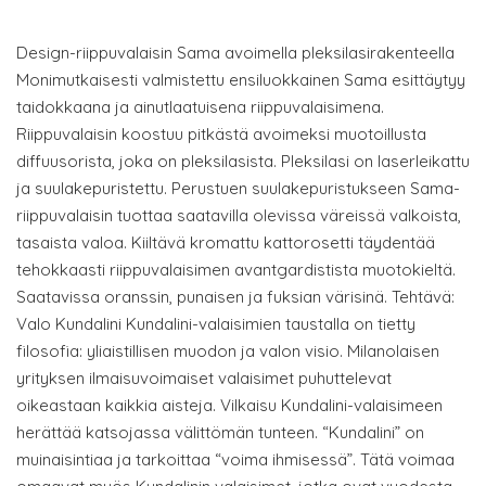
Design-riippuvalaisin Sama avoimella pleksilasirakenteella
Monimutkaisesti valmistettu ensiluokkainen Sama esittäytyy
taidokkaana ja ainutlaatuisena riippuvalaisimena.
Riippuvalaisin koostuu pitkästä avoimeksi muotoillusta
diffuusorista, joka on pleksilasista. Pleksilasi on laserleikattu
ja suulakepuristettu. Perustuen suulakepuristukseen Sama-
riippuvalaisin tuottaa saatavilla olevissa väreissä valkoista,
tasaista valoa. Kiiltävä kromattu kattorosetti täydentää
tehokkaasti riippuvalaisimen avantgardistista muotokieltä.
Saatavissa oranssin, punaisen ja fuksian värisinä. Tehtävä:
Valo Kundalini Kundalini-valaisimien taustalla on tietty
filosofia: yliaistillisen muodon ja valon visio. Milanolaisen
yrityksen ilmaisuvoimaiset valaisimet puhuttelevat
oikeastaan kaikkia aisteja. Vilkaisu Kundalini-valaisimeen
herättää katsojassa välittömän tunteen. “Kundalini” on
muinaisintiaa ja tarkoittaa “voima ihmisessä”. Tätä voimaa