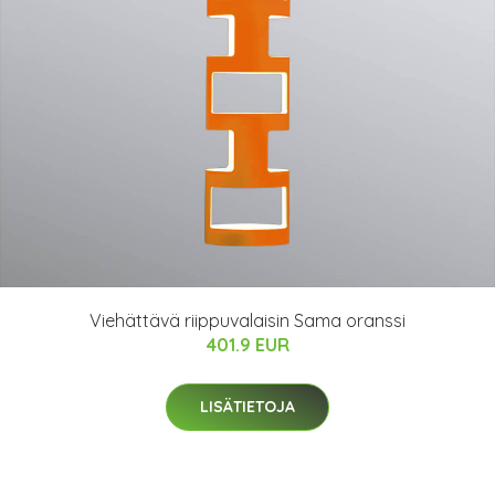
Viehättävä riippuvalaisin Sama oranssi
401.9 EUR
LISÄTIETOJA