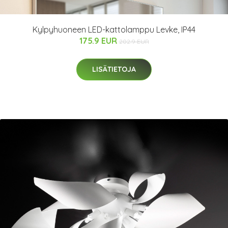
Kylpyhuoneen LED-kattolamppu Levke, IP44
175.9 EUR
202.9 EUR
LISÄTIETOJA