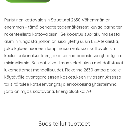
Puristinen kattovalaisin Structural 2630 Vähemmän on
enemmän - tämä periaate todennäköisesti kuvaa parhaiten
rakenteellista kattovalaisin . Se koostuu suorakulmaisesta
alumiinirungosta, johon on sisällytetty uusin LED-tekniikka,
joka kylpee huoneen lämpimässä valossa. kattovalaisin
kuuluu kokonaisuuteen, joka seuraa pääasiassa yhtä tyyliä:
minimalismia. Selkeät viivat ilman sekoituksia mahdollistavat
lukemattomat mahdollisuudet. Rakenne 2630 antaa pitkälle
käytävälle avantgardistisen kosketuksen riviasennuksessa
tai siitä tulee katseenvangitsija erikokoisina yhdistelminä,
joita on myös saatavana. Energialuokka: A+
Suositellut tuotteet