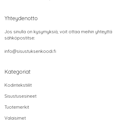
Yhteydenotto
Jos sinulla on kysymyksiä, voit ottaa meihin yhteyttä
sähköpostitse:
info@sisustuksenkoodi.fi
Kategoriat
Kodintekstiilit
Sisustusesineet
Tuotemerkit
Valaisimet