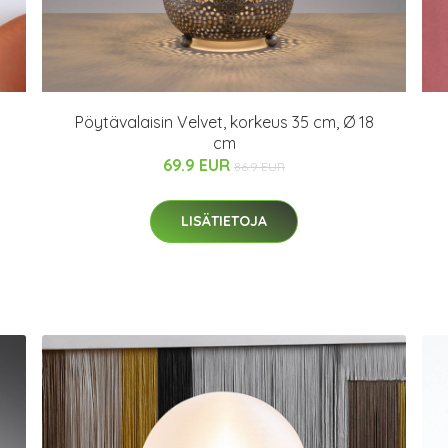
Pöytävalaisin Velvet, korkeus 35 cm, Ø 18
cm
69.9 EUR
86.9 EUR
LISÄTIETOJA