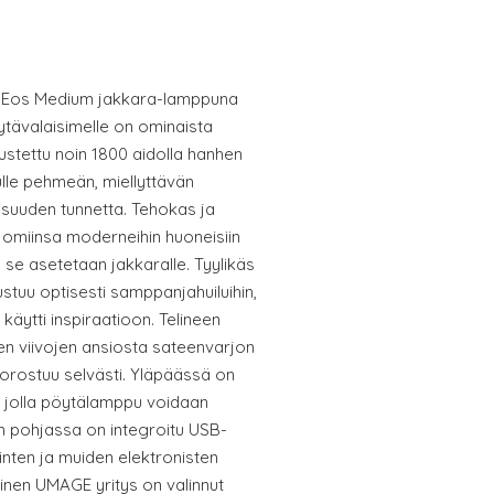
n Eos Medium jakkara-lamppuna
tävalaisimelle on ominaista
ustettu noin 1800 aidolla hanhen
lle pehmeän, miellyttävän
isuuden tunnetta. Tehokas ja
e omiinsa moderneihin huoneisiin
n se asetetaan jakkaralle. Tyylikäs
rustuu optisesti samppanjahuiluihin,
 käytti inspiraatioon. Telineen
ien viivojen ansiosta sateenvarjon
orostuu selvästi. Yläpäässä on
 jolla pöytälamppu voidaan
n pohjassa on integroitu USB-
linten ja muiden elektronisten
ainen UMAGE yritys on valinnut