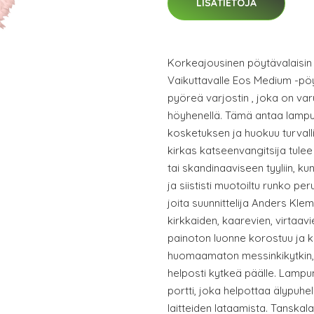
LISÄTIETOJA
Korkeajousinen pöytävalaisi
Vaikuttavalle Eos Medium -pöy
pyöreä varjostin , joka on var
höyhenellä. Tämä antaa lampu
kosketuksen ja huokuu turvall
kirkas katseenvangitsija tule
tai skandinaaviseen tyyliin, ku
ja siististi muotoiltu runko pe
joita suunnittelija Anders Klem
kirkkaiden, kaarevien, virtaav
painoton luonne korostuu ja k
huomaamaton messinkikytkin,
helposti kytkeä päälle. Lampu
portti, joka helpottaa älypuhe
laitteiden lataamista. Tanskal