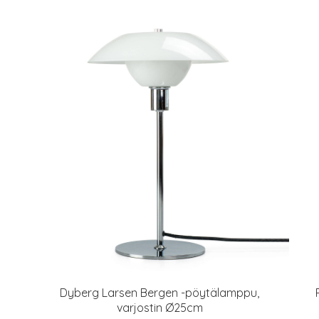
Dyberg Larsen Bergen -pöytälamppu,
varjostin Ø25cm