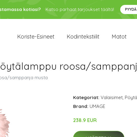
ustamassa kotiasi?
Katso parhaat tarjoukset täältä!
PYYDÄ
Koriste-Esineet
Kodintekstiilit
Matot
öytälamppu roosa/samppanj
osa/samppanja musta
Kategoriat:
Valaisimet
,
Pöytä
Brand:
UMAGE
238.9 EUR