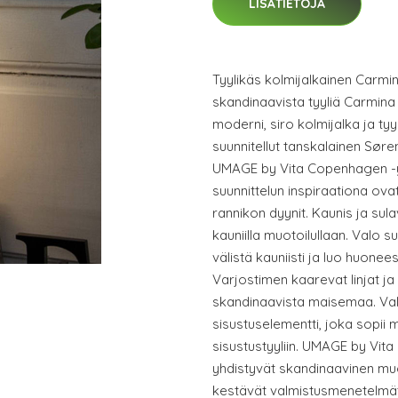
LISÄTIETOJA
Tyylikäs kolmijalkainen Carmin
skandinaavista tyyliä Carmina
moderni, siro kolmijalka ja tyy
suunnitellut tanskalainen Søre
UMAGE by Vita Copenhagen -yr
suunnittelun inspiraationa ova
rannikon dyynit. Kaunis ja sula
kauniilla muotoilullaan. Valo 
välistä kauniisti ja luo huonee
Varjostimen kaarevat linjat ja 
skandinaavista maisemaa. Val
sisustuselementti, joka sopii m
sisustustyyliin. UMAGE by Vit
yhdistyvät skandinaavinen muo
kestävät valmistusmenetelmät