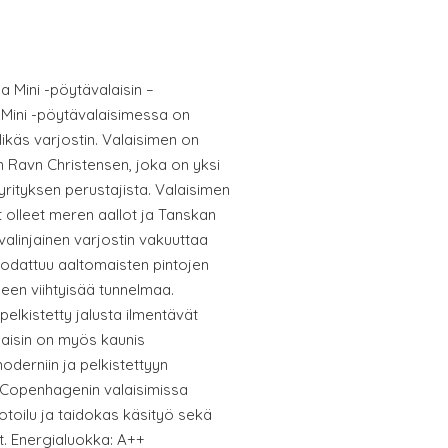
a Mini -pöytävalaisin –
 Mini -pöytävalaisimessa on
likäs varjostin. Valaisimen on
n Ravn Christensen, joka on yksi
ityksen perustajista. Valaisimen
t olleet meren aallot ja Tanskan
valinjainen varjostin vakuuttaa
suodattuu aaltomaisten pintojen
seen viihtyisää tunnelmaa.
pelkistetty jalusta ilmentävät
aisin on myös kaunis
oderniin ja pelkistettyyn
a Copenhagenin valaisimissa
toilu ja taidokas käsityö sekä
. Energialuokka: A++