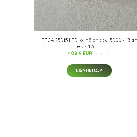
BEGA 23015 LED-seinälamppu 3000K 18c
teräs 1260lm
408.9 EUR
454.9 EUR
LISÄTIETOJA