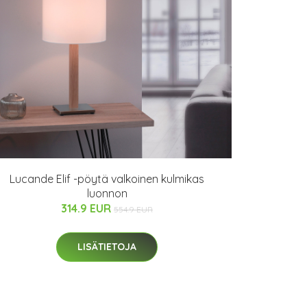
Lucande Elif -pöytä valkoinen kulmikas
luonnon
314.9 EUR
554.9 EUR
LISÄTIETOJA