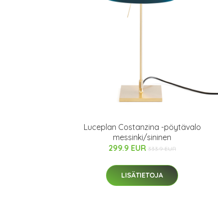
Luceplan Costanzina -pöytävalo
messinki/sininen
299.9 EUR
333.9 EUR
LISÄTIETOJA