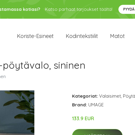
ustamassa kotiasi?
Katso parhaat tarjoukset täältä!
PYYDÄ
Koriste-Esineet
Kodintekstiilit
Matot
pöytävalo, sininen
nen
Kategoriat:
Valaisimet
,
Pöytä
Brand:
UMAGE
133.9 EUR