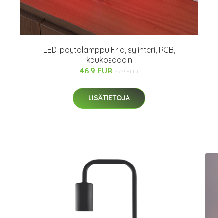
LED-pöytälamppu Fria, sylinteri, RGB,
kaukosäädin
46.9 EUR
57.9 EUR
LISÄTIETOJA