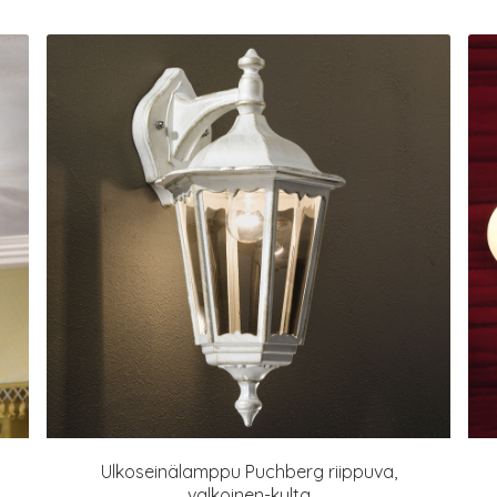
Ulkoseinälamppu Puchberg riippuva,
valkoinen-kulta