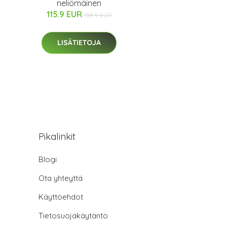
neliömäinen
115.9 EUR
158.9 EUR
LISÄTIETOJA
Pikalinkit
Blogi
Ota yhteyttä
Käyttöehdot
Tietosuojakäytäntö