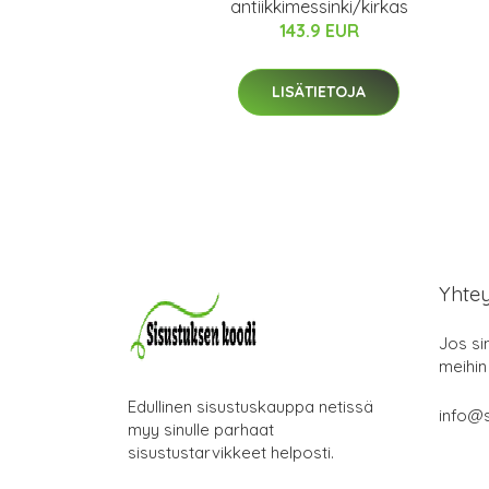
antiikkimessinki/kirkas
143.9 EUR
LISÄTIETOJA
Yhte
Jos si
meihin
Edullinen sisustuskauppa netissä
info@s
myy sinulle parhaat
sisustustarvikkeet helposti.