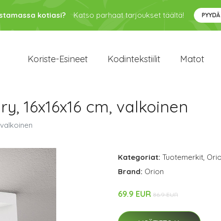
ustamassa kotiasi?
Katso parhaat tarjoukset täältä!
PYYDÄ
Koriste-Esineet
Kodintekstiilit
Matot
y, 16x16x16 cm, valkoinen
 valkoinen
Kategoriat:
Tuotemerkit
,
Ori
Brand:
Orion
69.9 EUR
86.9 EUR