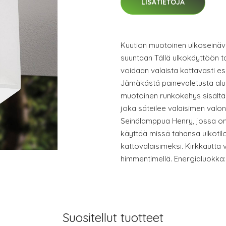
LISÄTIETOJA
Kuution muotoinen ulkoseinäva
suuntaan Tällä ulkokäyttöön ta
voidaan valaista kattavasti es
Jämäkästä painevaletusta alum
muotoinen runkokehys sisältä
joka säteilee valaisimen valon
Seinälamppua Henry, jossa on
käyttää missä tahansa ulkotil
kattovalaisimeksi. Kirkkautta 
himmentimellä. Energialuokka
Suositellut tuotteet