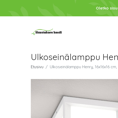
Oletko sis
Ulkoseinälamppu Henr
Etusivu
Ulkoseinälamppu Henry, 16x16x16 cm,