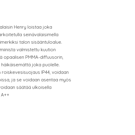
laisin Henry loistaa joka
rkoitetulla seinävalaisimella
imerkiksi talon sisääntuloalue.
iinista valmistettu kuution
ä opaalisen PMMA-diffuusorin,
 häikäisemättä joka puolelle.
 roiskevesisuojaus IP44, voidaan
oissa, ja se voidaan asentaa myös
voidaan säätää ulkoisella
: A++