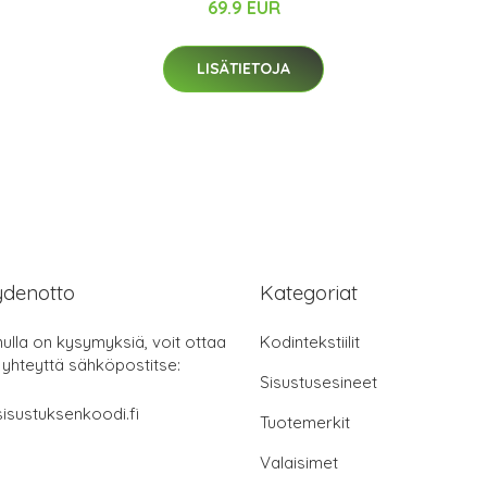
69.9 EUR
LISÄTIETOJA
ydenotto
Kategoriat
nulla on kysymyksiä, voit ottaa
Kodintekstiilit
 yhteyttä sähköpostitse:
Sisustusesineet
isustuksenkoodi.fi
Tuotemerkit
Valaisimet