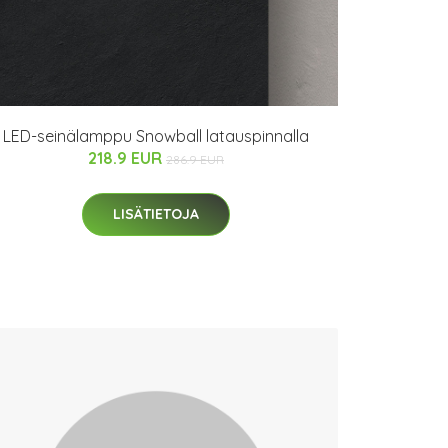
LED-seinälamppu Snowball latauspinnalla
218.9 EUR
286.9 EUR
LISÄTIETOJA