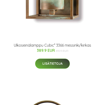
Ulkoseinälamppu Cubic³ 3366 messinki/kirkas
389.9 EUR
413.9 EUR
LISÄTIETOJA