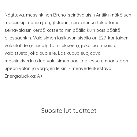
Näyttävä, messinkinen Bruno-seinävalaisin Antiikin näköisen
messinkipintansa ja tyylikkään muotoilunsa takia tämä
seinävalaisin kerää katseita niin päällä kuin pois päältä
ollessaankin. Valaisimen lasikuvun sisällä on E27-kantainen
valonlähde (ei sisälly toimitukseen), joka luo tasaista
valaistusta joka puolelle. Lasikupua suojaava
messinkiverkko luo valaisimen päällä ollessa ympäristöön
upean valon ja varjojen leikin. - merivedenkestävä
Energialuokka: A++
Suositellut tuotteet