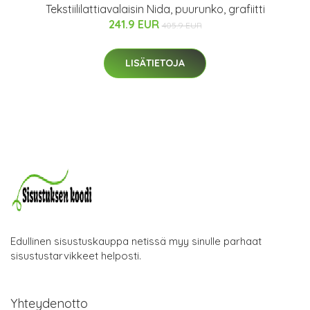
Tekstiililattiavalaisin Nida, puurunko, grafiitti
241.9 EUR
405.9 EUR
LISÄTIETOJA
Edullinen sisustuskauppa netissä myy sinulle parhaat
sisustustarvikkeet helposti.
Yhteydenotto