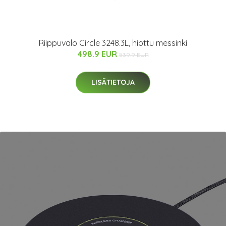
Riippuvalo Circle 3248.3L, hiottu messinki
498.9 EUR
539.9 EUR
LISÄTIETOJA