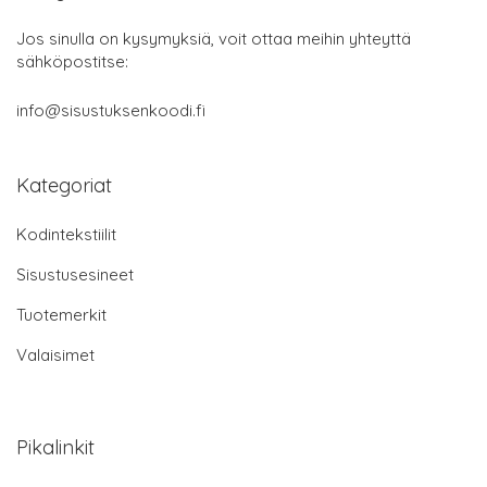
Jos sinulla on kysymyksiä, voit ottaa meihin yhteyttä
sähköpostitse:
info@sisustuksenkoodi.fi
Kategoriat
Kodintekstiilit
Sisustusesineet
Tuotemerkit
Valaisimet
Pikalinkit