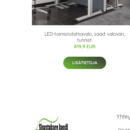
LED-toimistolattiavalo, sääd. valoväri,
tunnist.
819.9 EUR
LISÄTIETOJA
Yhte
Jos si