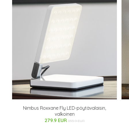
a
Nimbus Roxxane Fly LED-pöytävalaisin,
valkoinen
279.9 EUR
355.9 EUR