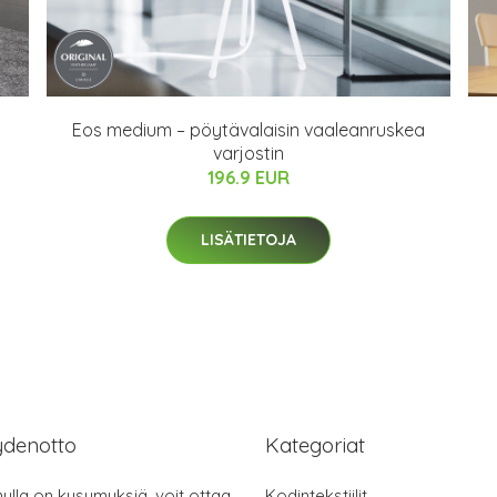
Eos medium – pöytävalaisin vaaleanruskea
varjostin
196.9 EUR
LISÄTIETOJA
ydenotto
Kategoriat
nulla on kysymyksiä, voit ottaa
Kodintekstiilit