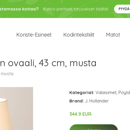
ustamassa kotiasi?
Katso parhaat tarjoukset täältä!
PYYDÄ
Koriste-Esineet
Kodintekstiilit
Matot
n ovaali, 43 cm, musta
, musta
Kategoriat:
Valaisimet
,
Pöytä
Brand:
J. Holländer
344.9 EUR