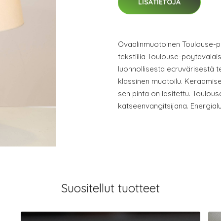
LISÄTIETOJA
Ovaalinmuotoinen Toulouse-pö
tekstiiliä Toulouse-pöytävalai
luonnollisesta ecruvärisestä t
klassinen muotoilu. Keraamises
sen pinta on lasitettu. Toulous
katseenvangitsijana. Energial
Suositellut tuotteet