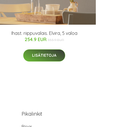
Ihast. riippuvalais. Elvira, 5 valoa
254.9 EUR
353.9 EUR
LISÄTIETOJA
Pikalinkit
Blogi