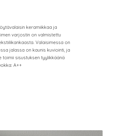
ytävalaisin keramiikkaa ja
simen varjostin on valmistettu
ekstiilikankaasta. Valaisimessa on
sa jalassa on kaunis kuviointi, ja
e toimii sisustuksen tyylikkäänä
uokka: A++