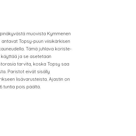
 läpinäkyvästä muovista Kymmenen
 antavat Topsy-puun viisikärkisen
kauneudella. Tämä juhlava koriste-
n käyttää ja se asetetaan
istorasia tarvita, koska Topsy saa
a. Paristot eivät sisälly
rikseen lisävarusteista. Ajastin on
16 tuntia pois päältä.