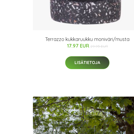
Terrazzo kukkaruukku moniväri/musta
17.97 EUR
29.95 EUR
LISÄTIETOJA