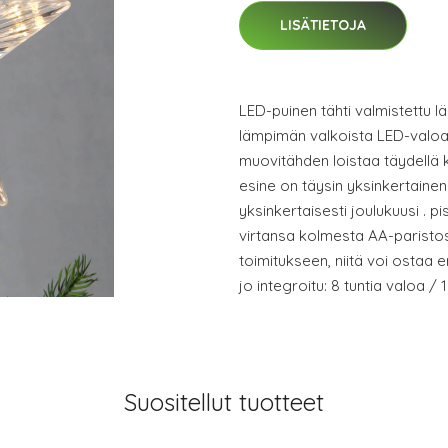
LISÄTIETOJA
LED-puinen tähti valmistettu
lämpimän valkoista LED-valoa
muovitähden loistaa täydellä 
esine on täysin yksinkertaine
yksinkertaisesti joulukuusi . p
virtansa kolmesta AA-paristost
toimitukseen, niitä voi ostaa e
jo integroitu: 8 tuntia valoa / 
Suositellut tuotteet