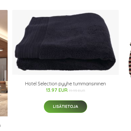
Hotel Selection pyyhe tummansininen
13.97 EUR
19.95 EUR
LISÄTIETOJA
m