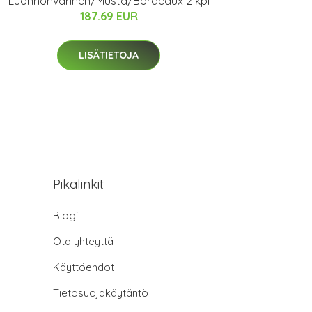
Luonnonvärinen/Musta/Bordeaux 2 kpl
187.69 EUR
LISÄTIETOJA
Pikalinkit
Blogi
Ota yhteyttä
Käyttöehdot
Tietosuojakäytäntö