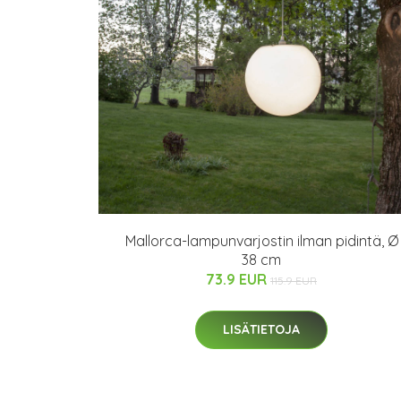
Mallorca-lampunvarjostin ilman pidintä, Ø
38 cm
73.9 EUR
115.9 EUR
LISÄTIETOJA