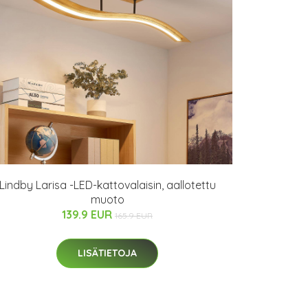
Lindby Larisa -LED-kattovalaisin, aallotettu
muoto
139.9 EUR
165.9 EUR
LISÄTIETOJA