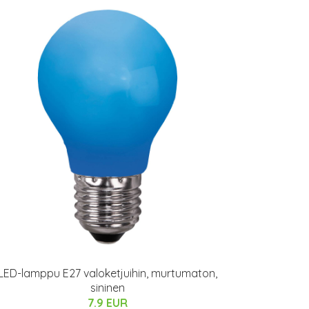
LED-lamppu E27 valoketjuihin, murtumaton,
sininen
7.9 EUR