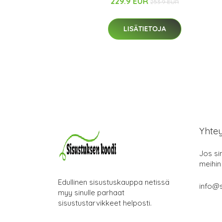
229.9 EUR
253.9 EUR
LISÄTIETOJA
Yhte
Jos si
meihin
Edullinen sisustuskauppa netissä
info@s
myy sinulle parhaat
sisustustarvikkeet helposti.