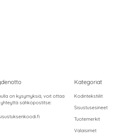
ydenotto
Kategoriat
nulla on kysymyksiä, voit ottaa
Kodintekstiilit
 yhteyttä sähköpostitse:
Sisustusesineet
isustuksenkoodi.fi
Tuotemerkit
Valaisimet