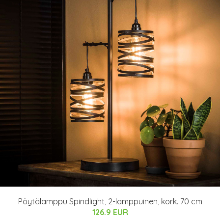
Pöytälamppu Spindlight, 2-lamppuinen, kork. 70 cm
126.9 EUR