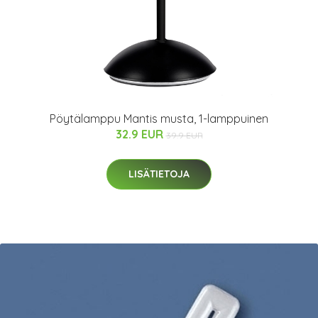
Pöytälamppu Mantis musta, 1-lamppuinen
32.9 EUR
39.9 EUR
LISÄTIETOJA