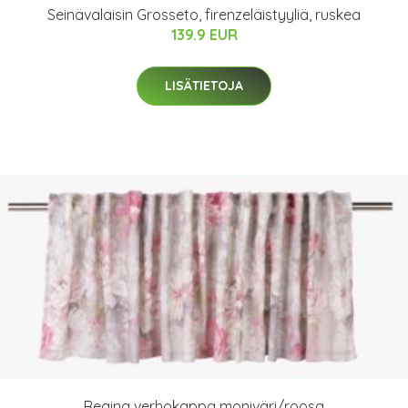
Seinävalaisin Grosseto, firenzeläistyyliä, ruskea
139.9 EUR
LISÄTIETOJA
Regina verhokappa moniväri/roosa