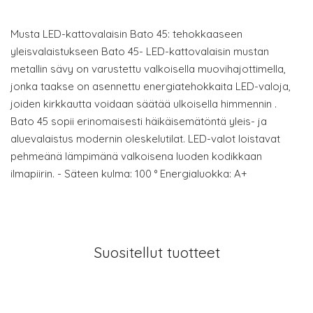
Musta LED-kattovalaisin Bato 45: tehokkaaseen
yleisvalaistukseen Bato 45- LED-kattovalaisin mustan
metallin sävy on varustettu valkoisella muovihajottimella,
jonka taakse on asennettu energiatehokkaita LED-valoja,
joiden kirkkautta voidaan säätää ulkoisella himmennin .
Bato 45 sopii erinomaisesti häikäisemätöntä yleis- ja
aluevalaistus modernin oleskelutilat. LED-valot loistavat
pehmeänä lämpimänä valkoisena luoden kodikkaan
ilmapiirin. - Säteen kulma: 100 ° Energialuokka: A+
Suositellut tuotteet