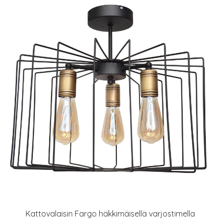
Kattovalaisin Fargo häkkimäisellä varjostimella