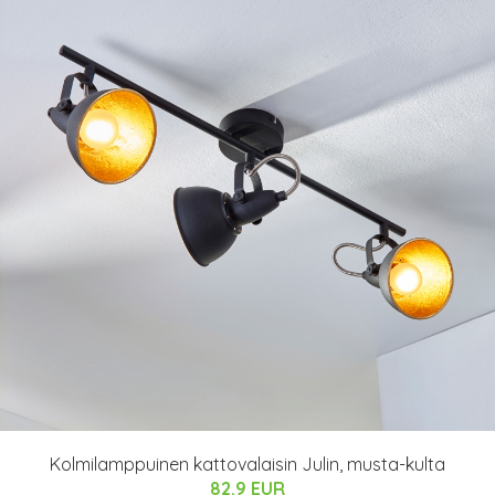
Kolmilamppuinen kattovalaisin Julin, musta-kulta
82.9 EUR