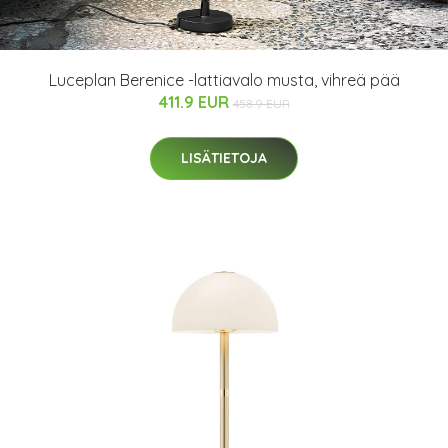
Luceplan Berenice -lattiavalo musta, vihreä pää
411.9 EUR
458.9 EUR
LISÄTIETOJA