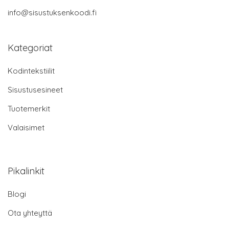
info@sisustuksenkoodi.fi
Kategoriat
Kodintekstiilit
Sisustusesineet
Tuotemerkit
Valaisimet
Pikalinkit
Blogi
Ota yhteyttä