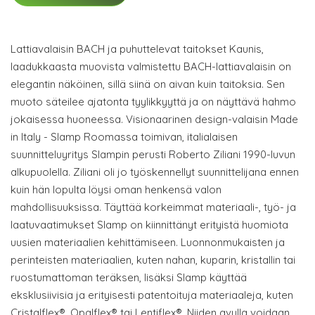
Lattiavalaisin BACH ja puhuttelevat taitokset Kaunis,
laadukkaasta muovista valmistettu BACH-lattiavalaisin on
elegantin näköinen, sillä siinä on aivan kuin taitoksia. Sen
muoto säteilee ajatonta tyylikkyyttä ja on näyttävä hahmo
jokaisessa huoneessa. Visionaarinen design-valaisin Made
in Italy - Slamp Roomassa toimivan, italialaisen
suunnitteluyritys Slampin perusti Roberto Ziliani 1990-luvun
alkupuolella. Ziliani oli jo työskennellyt suunnittelijana ennen
kuin hän lopulta löysi oman henkensä valon
mahdollisuuksissa. Täyttää korkeimmat materiaali-, työ- ja
laatuvaatimukset Slamp on kiinnittänyt erityistä huomiota
uusien materiaalien kehittämiseen. Luonnonmukaisten ja
perinteisten materiaalien, kuten nahan, kuparin, kristallin tai
ruostumattoman teräksen, lisäksi Slamp käyttää
eksklusiivisia ja erityisesti patentoituja materiaaleja, kuten
Cristalflex®, Opalflex® tai Lentiflex®. Niiden avulla voidaan