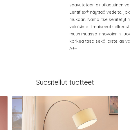
saavutetaan ainutlaatuinen val
Lentiflex® näyttää vedeltä, jo
mukaan. Nämä itse kehitetyt ma
valaisimet ilmaisevat selkeäst
muun muassa innovoinnin, lu
korkea taso sekä loistelias va
A++
Suositellut tuotteet