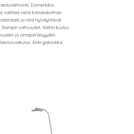
aistustehoste. Esimerkiksi
ka vaihtaa väriä katselukulman
teriaalit ja niitä hyödyntävät
i Slampin vahvuudet. Näihin kuuluu
ovuuden ja omaperäisyyden
laistusvaikutus. Energialuokka: