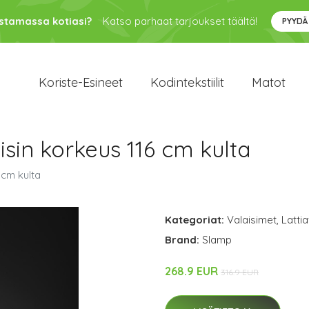
ustamassa kotiasi?
Katso parhaat tarjoukset täältä!
PYYDÄ
Koriste-Esineet
Kodintekstiilit
Matot
isin korkeus 116 cm kulta
 cm kulta
Kategoriat:
Valaisimet
,
Latti
Brand:
Slamp
268.9 EUR
316.9 EUR