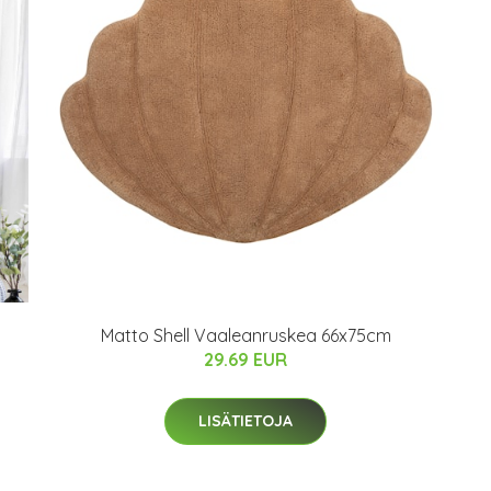
Matto Shell Vaaleanruskea 66x75cm
29.69 EUR
LISÄTIETOJA