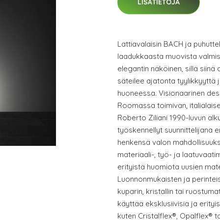
LISÄTIETOJA
Lattiavalaisin BACH ja puhutte
laadukkaasta muovista valmist
elegantin näköinen, sillä siinä
säteilee ajatonta tyylikkyytt
huoneessa. Visionaarinen desi
Roomassa toimivan, italialaise
Roberto Ziliani 1990-luvun alkup
työskennellyt suunnittelijana 
henkensä valon mahdollisuuks
materiaali-, työ- ja laatuvaati
erityistä huomiota uusien mate
Luonnonmukaisten ja perinteis
kuparin, kristallin tai ruostum
käyttää eksklusiivisia ja erityi
kuten Cristalflex®, Opalflex® t