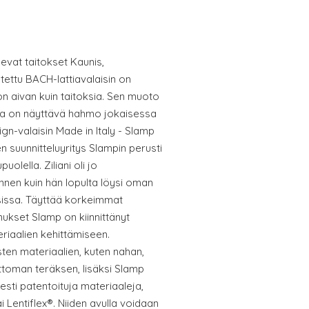
levat taitokset Kaunis,
ettu BACH-lattiavalaisin on
 on aivan kuin taitoksia. Sen muoto
ä ja on näyttävä hahmo jokaisessa
gn-valaisin Made in Italy - Slamp
n suunnitteluyritys Slampin perusti
uolella. Ziliani oli jo
ennen kuin hän lopulta löysi oman
issa. Täyttää korkeimmat
mukset Slamp on kiinnittänyt
riaalien kehittämiseen.
ten materiaalien, kuten nahan,
attoman teräksen, lisäksi Slamp
sesti patentoituja materiaaleja,
ai Lentiflex®. Niiden avulla voidaan