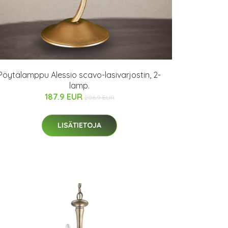
Pöytälamppu Alessio scavo-lasivarjostin, 2-
lamp.
187.9 EUR
206.9 EUR
LISÄTIETOJA