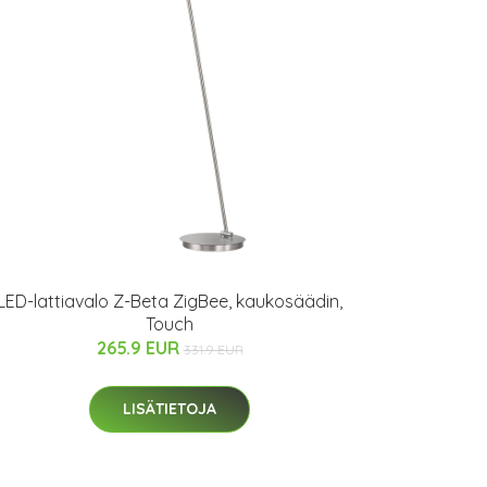
LED-lattiavalo Z-Beta ZigBee, kaukosäädin,
Touch
265.9 EUR
331.9 EUR
LISÄTIETOJA