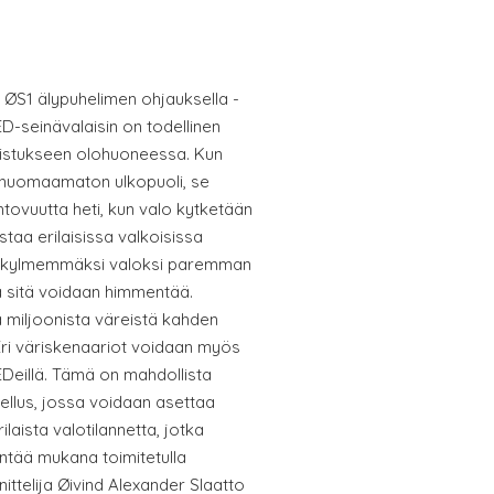
 ØS1 älypuhelimen ohjauksella -
seinävalaisin on todellinen
aistukseen olohuoneessa. Kun
a huomaamaton ulkopuoli, se
tovuutta heti, kun valo kytketään
istaa erilaisissa valkoisissa
ai kylmemmäksi valoksi paremman
a sitä voidaan himmentää.
a miljoonista väreistä kahden
; Eri väriskenaariot voidaan myös
LEDeillä. Tämä on mahdollista
ellus, jossa voidaan asettaa
laista valotilannetta, jotka
ntää mukana toimitetulla
ttelija Øivind Alexander Slaatto