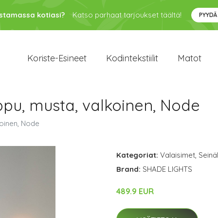
ustamassa kotiasi?
Katso parhaat tarjoukset täältä!
PYYDÄ
Koriste-Esineet
Kodintekstiilit
Matot
pu, musta, valkoinen, Node
oinen, Node
Kategoriat:
Valaisimet
,
Seinä
Brand:
SHADE LIGHTS
489.9 EUR