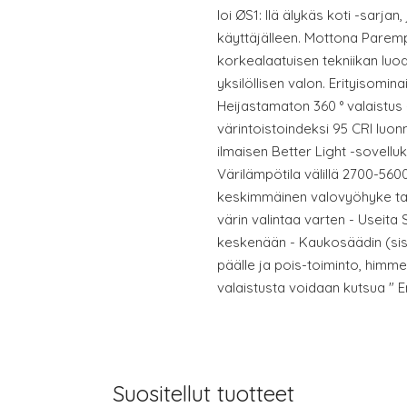
loi ØS1: llä älykäs koti -sarja
käyttäjälleen. Mottona Paremp
korkealaatuisen tekniikan luo
yksilöllisen valon. Erityisomin
Heijastamaton 360 ° valaistus 
värintoistoindeksi 95 CRI luon
ilmaisen Better Light -sovellu
Värilämpötila välillä 2700-5600
keskimmäinen valovyöhyke ta
värin valintaa varten - Useit
keskenään - Kaukosäädin (sisä
päälle ja pois-toiminto, himm
valaistusta voidaan kutsua " 
Suositellut tuotteet