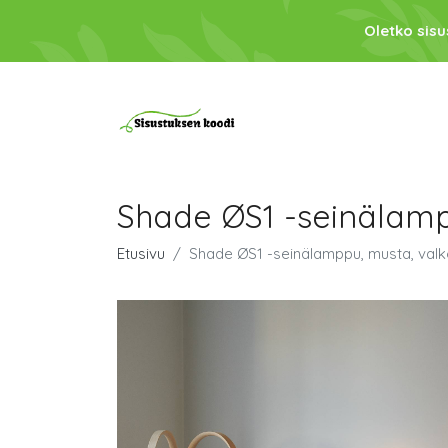
Oletko sis
Shade ØS1 -seinälamp
Etusivu
Shade ØS1 -seinälamppu, musta, valk