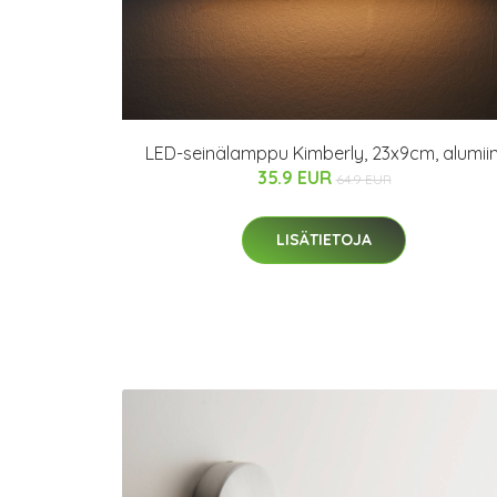
LED-seinälamppu Kimberly, 23x9cm, alumiin
35.9 EUR
64.9 EUR
LISÄTIETOJA