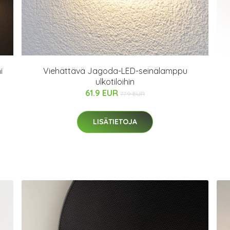
i
Viehättävä Jagoda-LED-seinälamppu
ulkotiloihin
61.9 EUR
77.9 EUR
LISÄTIETOJA