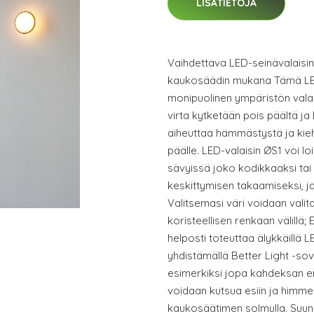
LISÄTIETOJA
Vaihdettava LED-seinävalaisin
kaukosäädin mukana Tämä LED-
monipuolinen ympäristön val
virta kytketään pois päältä j
aiheuttaa hämmästystä ja kieh
päälle. LED-valaisin ØS1 voi lo
sävyissä joko kodikkaaksi t
keskittymisen takaamiseksi, j
Valitsemasi väri voidaan valit
koristeellisen renkaan välillä
helposti toteuttaa älykkäillä 
yhdistämällä Better Light -sov
esimerkiksi jopa kahdeksan eri
voidaan kutsua esiin ja himme
kaukosäätimen solmulla. Suunni