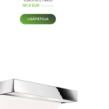
valkoinen/nikkeli
161.9 EUR
179.9 EUR
LISÄTIETOJA