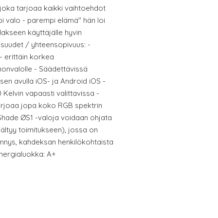
n, joka tarjoaa kaikki vaihtoehdot
i valo - parempi elämä" hän loi
dakseen käyttäjälle hyvin
aisuudet / yhteensopivuus: -
- erittäin korkea
nonvalolle - Säädettävissä
ksen avulla iOS- ja Android iOS -
 Kelvin vapaasti valittavissa -
rjoaa jopa koko RGB spektrin
a Shade ØS1 -valoja voidaan ohjata
ltyy toimitukseen), jossa on
ennys, kahdeksan henkilökohtaista
Energialuokka: A+