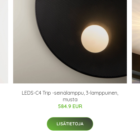
LEDS-C4 Trip -seinälamppu, 3-lamppuinen,
musta
584.9 EUR
LISÄTIETOJA