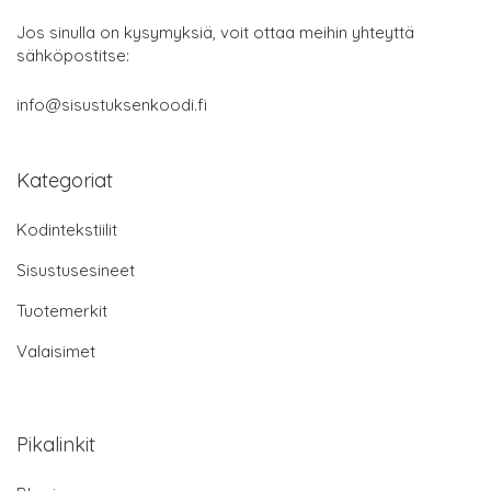
Jos sinulla on kysymyksiä, voit ottaa meihin yhteyttä
sähköpostitse:
info@sisustuksenkoodi.fi
Kategoriat
Kodintekstiilit
Sisustusesineet
Tuotemerkit
Valaisimet
Pikalinkit