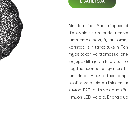
LISÄTIETOJA
Ainutlaatuinen Saar-riippuvala
riippuvalaisin on täydellinen va
tummempia sävyjä, tai tiloihin
koristeellisiin tarkoituksiin. T
myös takan välittömässä lähei
ketjupostilta ja on kudottu mon
näyttää huoneelta hyvin erott
tunnelman. Ripustettava lamppu
puolilta valo loistaa linkkien
kuvion. E27- pidin voidaan käy
- myös LED-valoja. Energialu