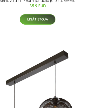
Seinävalaisin Pepijn johdolla ja pistokkeella
85.9 EUR
LISÄTIETOJA