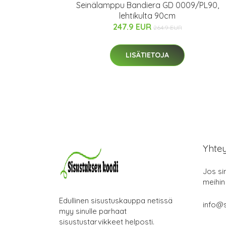
Seinälamppu Bandiera GD 0009/PL90,
lehtikulta 90cm
247.9 EUR
264.9 EUR
LISÄTIETOJA
Yhte
Jos si
meihin
Edullinen sisustuskauppa netissä
info@s
myy sinulle parhaat
sisustustarvikkeet helposti.