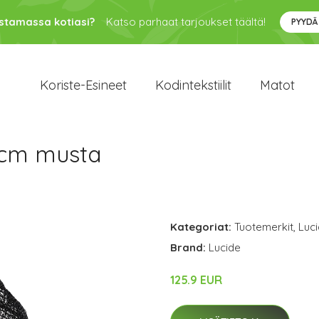
ustamassa kotiasi?
Katso parhaat tarjoukset täältä!
PYYDÄ
Koriste-Esineet
Kodintekstiilit
Matot
 cm musta
Kategoriat:
Tuotemerkit
,
Luc
Brand:
Lucide
125.9 EUR