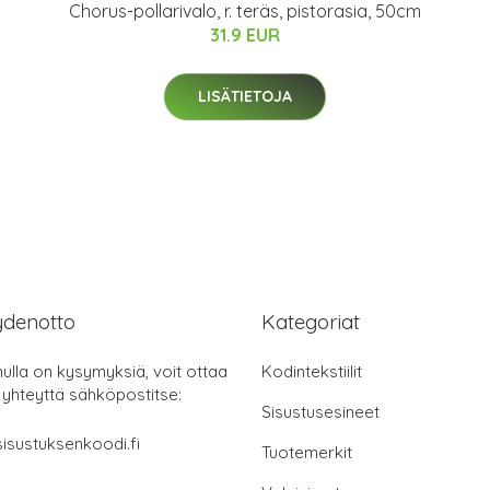
Chorus-pollarivalo, r. teräs, pistorasia, 50cm
31.9 EUR
LISÄTIETOJA
ydenotto
Kategoriat
nulla on kysymyksiä, voit ottaa
Kodintekstiilit
 yhteyttä sähköpostitse:
Sisustusesineet
isustuksenkoodi.fi
Tuotemerkit