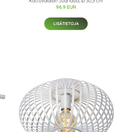
m
Kattovalaisin Judi lasia, Ø 30,5 cm
96.9 EUR
LISÄTIETOJA