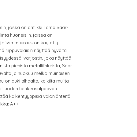
isin, jossa on antiikki Tämä Saar-
linta huoneisiin, joissa on
, joissa muuraus on käytetty
ämä riippuvalaisin näyttää hyvältä
syydessä. varjostin, joka näyttää
ista pienistä metallilinkeistä, Saar
uvalta ja huokuu melko muinaisen
 on auki alhaalta, kaikilta muilta
 läpi luoden henkeäsalpaavan
ttää kaikentyyppisiä valonlähteitä
okka: A++