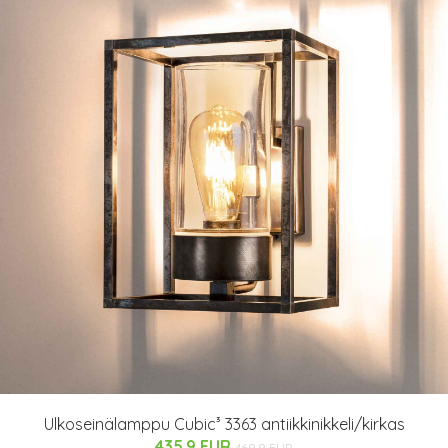
Ulkoseinälamppu Cubic³ 3363 antiikkinikkeli/kirkas
435.9 EUR
469.9 EUR