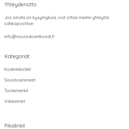
Yhteydenotto
Jos sinulla on kysymyksiä, voit ottaa meihin yhteyttä
sähköpostitse:
info@sisustuksenkoodi.fi
Kategoriat
Kodintekstiilit
Sisustusesineet
Tuotemerkit
Valaisimet
Pikalinkit