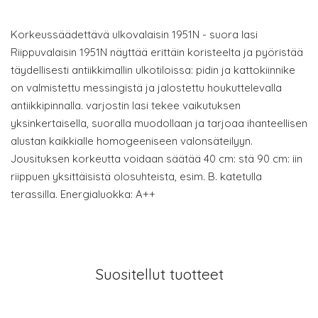
Korkeussäädettävä ulkovalaisin 1951N - suora lasi
Riippuvalaisin 1951N näyttää erittäin koristeelta ja pyöristää
täydellisesti antiikkimallin ulkotiloissa: pidin ja kattokiinnike
on valmistettu messingistä ja jalostettu houkuttelevalla
antiikkipinnalla. varjostin lasi tekee vaikutuksen
yksinkertaisella, suoralla muodollaan ja tarjoaa ihanteellisen
alustan kaikkialle homogeeniseen valonsäteilyyn.
Jousituksen korkeutta voidaan säätää 40 cm: stä 90 cm: iin
riippuen yksittäisistä olosuhteista, esim. B. katetulla
terassilla. Energialuokka: A++
Suositellut tuotteet