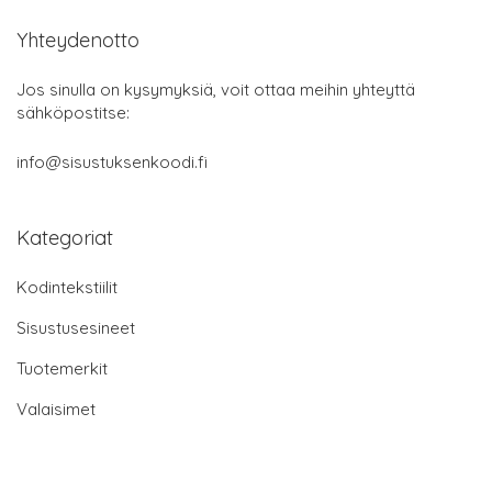
Yhteydenotto
Jos sinulla on kysymyksiä, voit ottaa meihin yhteyttä
sähköpostitse:
info@sisustuksenkoodi.fi
Kategoriat
Kodintekstiilit
Sisustusesineet
Tuotemerkit
Valaisimet