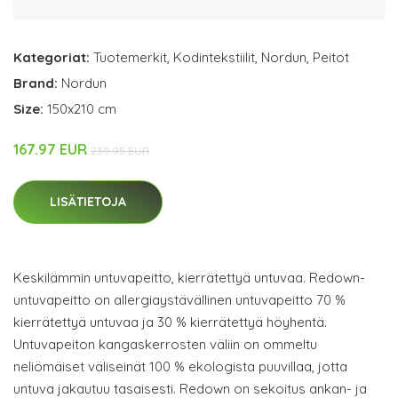
Kategoriat:
Tuotemerkit
,
Kodintekstiilit
,
Nordun
,
Peitot
Brand:
Nordun
Size:
150x210 cm
167.97 EUR
239.95 EUR
LISÄTIETOJA
Keskilämmin untuvapeitto, kierrätettyä untuvaa. Redown-
untuvapeitto on allergiaystävällinen untuvapeitto 70 %
kierrätettyä untuvaa ja 30 % kierrätettyä höyhentä.
Untuvapeiton kangaskerrosten väliin on ommeltu
neliömäiset väliseinät 100 % ekologista puuvillaa, jotta
untuva jakautuu tasaisesti. Redown on sekoitus ankan- ja