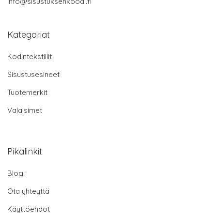
info@sisustuksenkoodi.fi
Kategoriat
Kodintekstiilit
Sisustusesineet
Tuotemerkit
Valaisimet
Pikalinkit
Blogi
Ota yhteyttä
Käyttöehdot