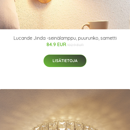
Lucande Jinda -seinälamppu, puurunko, sametti
84.9 EUR
102.9 EUR
LISÄTIETOJA