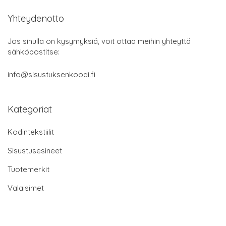
Yhteydenotto
Jos sinulla on kysymyksiä, voit ottaa meihin yhteyttä
sähköpostitse:
info@sisustuksenkoodi.fi
Kategoriat
Kodintekstiilit
Sisustusesineet
Tuotemerkit
Valaisimet