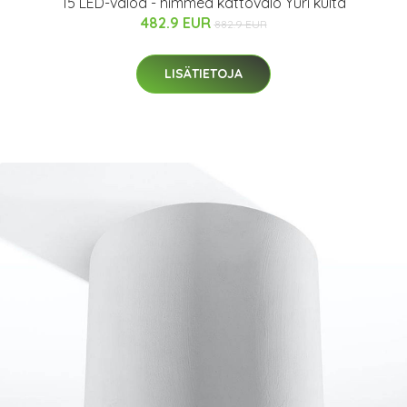
15 LED-valoa - himmeä kattovalo Yuri kulta
482.9 EUR
882.9 EUR
LISÄTIETOJA