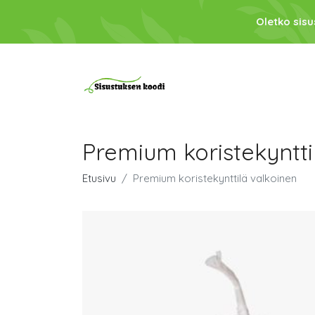
Oletko sis
Premium koristekyntti
Etusivu
Premium koristekynttilä valkoinen