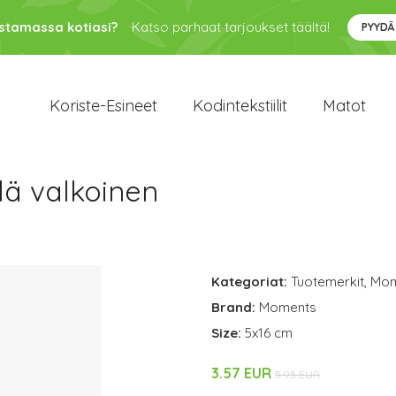
ustamassa kotiasi?
Katso parhaat tarjoukset täältä!
PYYDÄ
Koriste-Esineet
Kodintekstiilit
Matot
lä valkoinen
Kategoriat:
Tuotemerkit
,
Mom
Brand:
Moments
Size:
5x16 cm
3.57 EUR
5.95 EUR