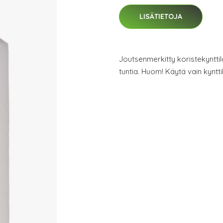
LISÄTIETOJA
Joutsenmerkitty koristekynttil
tuntia. Huom! Käytä vain kyntti