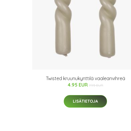
Twisted kruunukynttilä vaaleanvihreä
4.95 EUR
7.95 EUR
LISÄTIETOJA