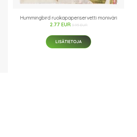
Hummingbird ruokapaperiservetti moniväri
2.77 EUR
3.95 EUR
LISÄTIETOJA