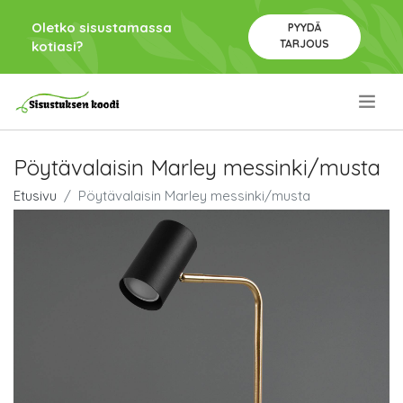
Oletko sisustamassa
PYYDÄ
TARJOUS
kotiasi?
.
Pöytävalaisin Marley messinki/musta
Etusivu
Pöytävalaisin Marley messinki/musta