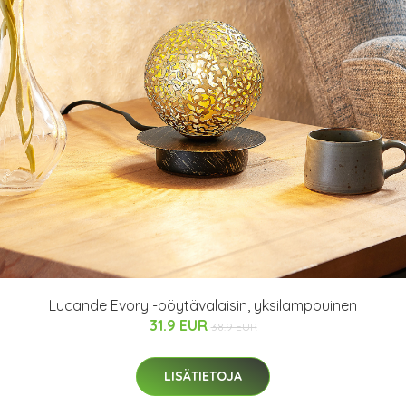
Lucande Evory -pöytävalaisin, yksilamppuinen
31.9 EUR
38.9 EUR
LISÄTIETOJA