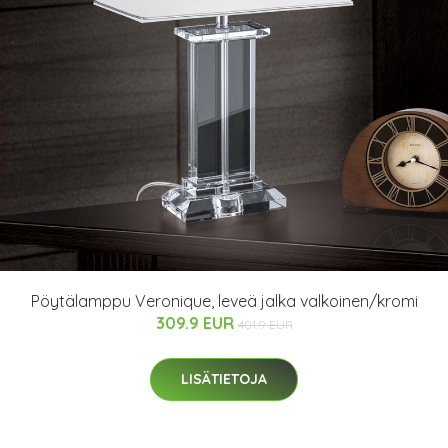
Pöytälamppu Veronique, leveä jalka valkoinen/kromi
309.9 EUR
401.9 EUR
LISÄTIETOJA