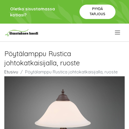
Oletko sisustamassa
PYYDÄ
TARJOUS
kotiasi?
.
Pöytälamppu Rustica
johtokatkaisijalla, ruoste
Etusivu
Pöytälamppu Rustica johtokatkaisijalla, ruoste