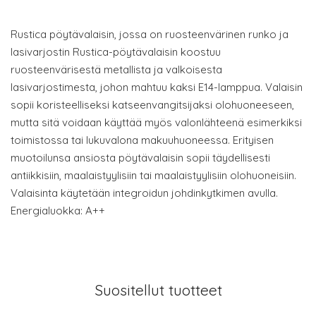
Rustica pöytävalaisin, jossa on ruosteenvärinen runko ja
lasivarjostin Rustica-pöytävalaisin koostuu
ruosteenvärisestä metallista ja valkoisesta
lasivarjostimesta, johon mahtuu kaksi E14-lamppua. Valaisin
sopii koristeelliseksi katseenvangitsijaksi olohuoneeseen,
mutta sitä voidaan käyttää myös valonlähteenä esimerkiksi
toimistossa tai lukuvalona makuuhuoneessa. Erityisen
muotoilunsa ansiosta pöytävalaisin sopii täydellisesti
antiikkisiin, maalaistyylisiin tai maalaistyylisiin olohuoneisiin.
Valaisinta käytetään integroidun johdinkytkimen avulla.
Energialuokka: A++
Suositellut tuotteet