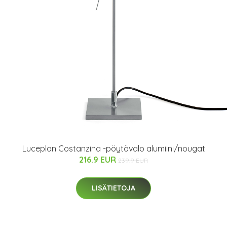
Luceplan Costanzina -pöytävalo alumiini/nougat
216.9 EUR
239.9 EUR
LISÄTIETOJA