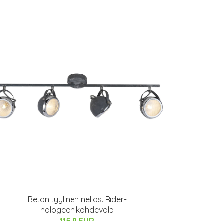
Betonityylinen nelios. Rider-
halogeenikohdevalo
115.9 EUR