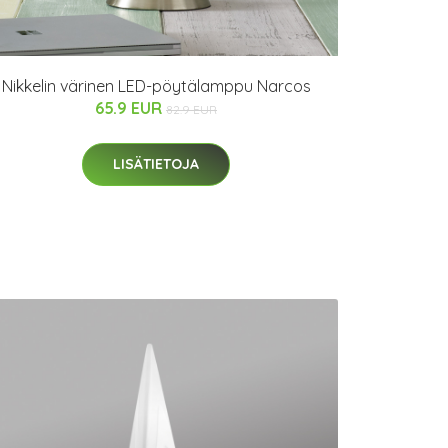
Nikkelin värinen LED-pöytälamppu Narcos
65.9 EUR
82.9 EUR
LISÄTIETOJA