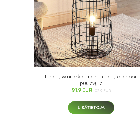
Lindby Winnie korimainen -pöytälamppu
puulevyllä
91.9 EUR
102.9 EUR
LISÄTIETOJA