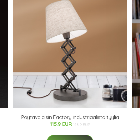
Pöytävalaisin Factory industriaalista tyyliä
115.9 EUR
158.9 EUR