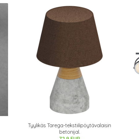
Tyylikäs Tarega-tekstiilipöytävalaisin
betonijal.
72.9 EUR