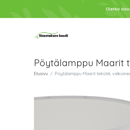
Oletko sis
Pöytälamppu Maarit te
Etusivu
Pöytälamppu Maarit tekstiili, valkoin