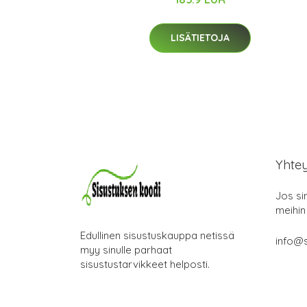
LISÄTIETOJA
Yhte
Jos si
meihin
Edullinen sisustuskauppa netissä
info@s
myy sinulle parhaat
sisustustarvikkeet helposti.