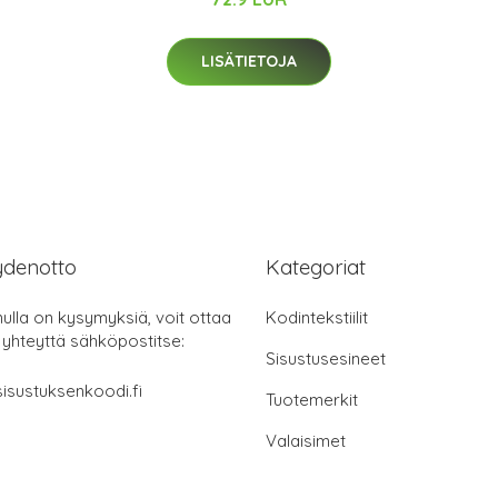
LISÄTIETOJA
ydenotto
Kategoriat
nulla on kysymyksiä, voit ottaa
Kodintekstiilit
 yhteyttä sähköpostitse:
Sisustusesineet
isustuksenkoodi.fi
Tuotemerkit
Valaisimet