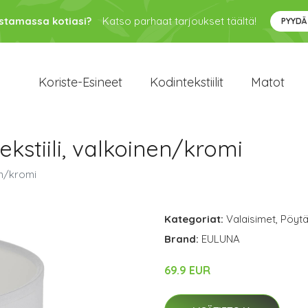
ustamassa kotiasi?
Katso parhaat tarjoukset täältä!
PYYDÄ
Koriste-Esineet
Kodintekstiilit
Matot
kstiili, valkoinen/kromi
en/kromi
Kategoriat:
Valaisimet
,
Pöytä
Brand:
EULUNA
69.9 EUR