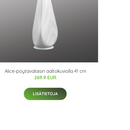
Alice-pöytävalaisin aaltokuviolla 41 cm
269.9 EUR
LISÄTIETOJA