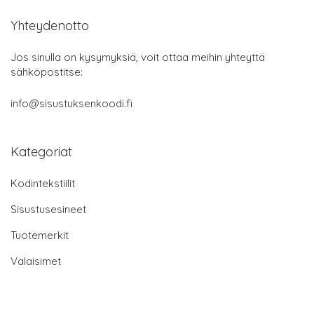
Yhteydenotto
Jos sinulla on kysymyksiä, voit ottaa meihin yhteyttä
sähköpostitse:
info@sisustuksenkoodi.fi
Kategoriat
Kodintekstiilit
Sisustusesineet
Tuotemerkit
Valaisimet