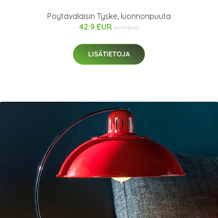
Pöytävalaisin Tyske, luonnonpuuta
42.9 EUR
69.9 EUR
LISÄTIETOJA