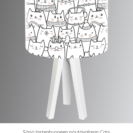
Söpö lastenhuoneen pöytävalaisin Cats