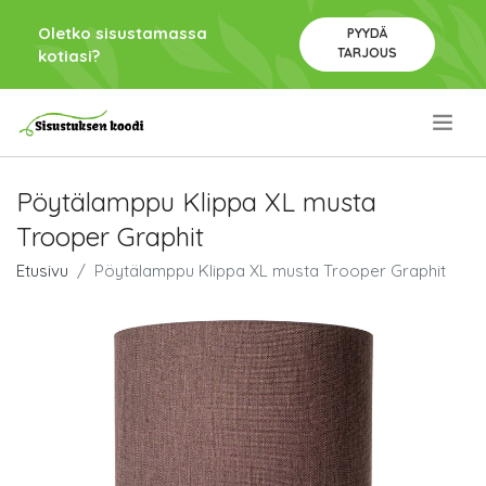
Oletko sisustamassa
PYYDÄ
TARJOUS
kotiasi?
.
Pöytälamppu Klippa XL musta
Trooper Graphit
Etusivu
Pöytälamppu Klippa XL musta Trooper Graphit