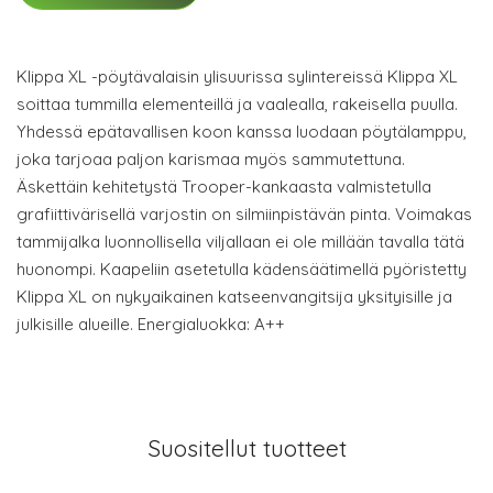
Klippa XL -pöytävalaisin ylisuurissa sylintereissä Klippa XL
soittaa tummilla elementeillä ja vaalealla, rakeisella puulla.
Yhdessä epätavallisen koon kanssa luodaan pöytälamppu,
joka tarjoaa paljon karismaa myös sammutettuna.
Äskettäin kehitetystä Trooper-kankaasta valmistetulla
grafiittivärisellä varjostin on silmiinpistävän pinta. Voimakas
tammijalka luonnollisella viljallaan ei ole millään tavalla tätä
huonompi. Kaapeliin asetetulla kädensäätimellä pyöristetty
Klippa XL on nykyaikainen katseenvangitsija yksityisille ja
julkisille alueille. Energialuokka: A++
Suositellut tuotteet