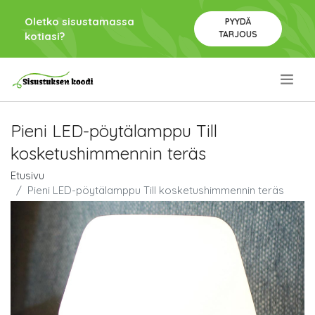
Oletko sisustamassa
PYYDÄ
TARJOUS
kotiasi?
.
Pieni LED-pöytälamppu Till
kosketushimmennin teräs
Etusivu
Pieni LED-pöytälamppu Till kosketushimmennin teräs