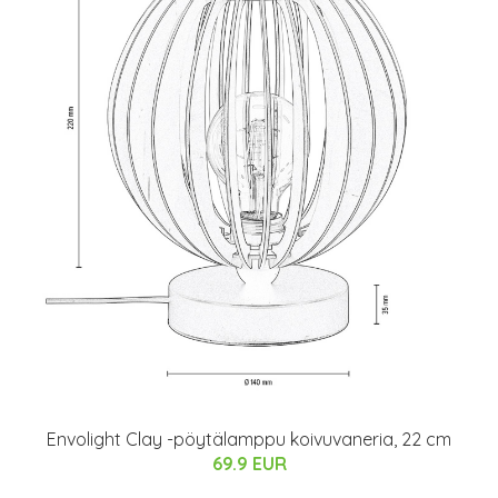
Envolight Clay -pöytälamppu koivuvaneria, 22 cm
69.9 EUR