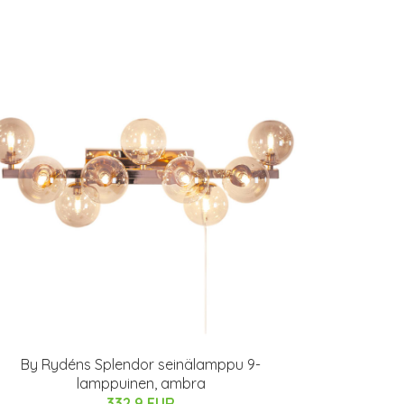
By Rydéns Splendor seinälamppu 9-
lamppuinen, ambra
332.9 EUR