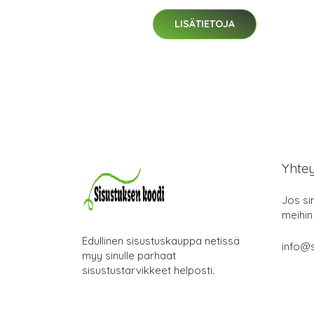
LISÄTIETOJA
Yhte
Jos si
meihin
Edullinen sisustuskauppa netissä
info@s
myy sinulle parhaat
sisustustarvikkeet helposti.