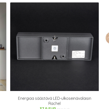
Energiaa säästävä LED-ulkoseinävalaisin
Rachel
37.9 EUR