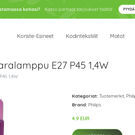
ustamassa kotiasi?
Katso parhaat tarjoukset täältä!
PYYDÄ
Koriste-Esineet
Kodintekstiilit
Matot
isaralamppu E27 P45 1,4W
 P45 1,4W
Kategoriat:
Tuotemerkit
,
Phil
Brand:
Philips
4.9 EUR