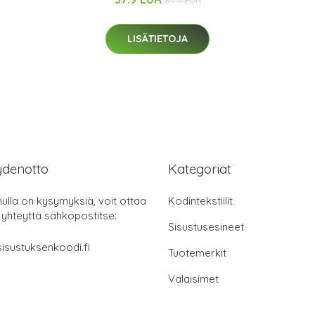
89.9 EUR
LISÄTIETOJA
ydenotto
Kategoriat
nulla on kysymyksiä, voit ottaa
Kodintekstiilit
 yhteyttä sähköpostitse:
Sisustusesineet
isustuksenkoodi.fi
Tuotemerkit
Valaisimet