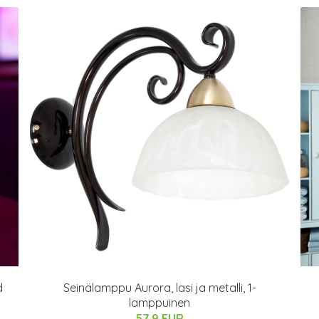
d
Seinälamppu Aurora, lasi ja metalli, 1-
lamppuinen
57.9 EUR