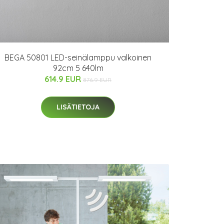
BEGA 50801 LED-seinälamppu valkoinen
92cm 5 640lm
614.9 EUR
876.9 EUR
LISÄTIETOJA