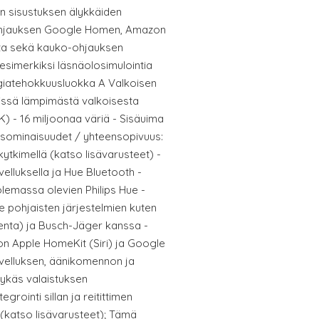
en sisustuksen älykkäiden
ohjauksen Google Homen, Amazon
tta sekä kauko-ohjauksen
 esimerkiksi läsnäolosimulointia
ergiatehokkuusluokka A Valkoisen
vissä lämpimästä valkoisesta
) - 16 miljoonaa väriä - Sisäuima
yisominaisuudet / yhteensopivuus:
ytkimellä (katso lisävarusteet) -
elluksella ja Hue Bluetooth -
olemassa olevien Philips Hue -
e pohjaisten järjestelmien kuten
nta) ja Busch-Jäger kanssa -
n Apple HomeKit (Siri) ja Google
velluksen, äänikomennon ja
lykäs valaistuksen
grointi sillan ja reitittimen
a (katso lisävarusteet); Tämä