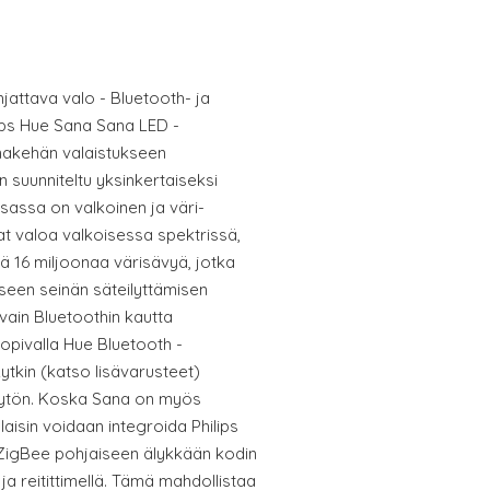
jattava valo - Bluetooth- ja
ips Hue Sana Sana LED -
lmakehän valaistukseen
n suunniteltu yksinkertaiseksi
sassa on valkoinen ja väri-
 valoa valkoisessa spektrissä,
ä 16 miljoonaa värisävyä, jotka
een seinän säteilyttämisen
vain Bluetoothin kautta
 sopivalla Hue Bluetooth -
ytkin (katso lisävarusteet)
ytön. Koska Sana on myös
aisin voidaan integroida Philips
ZigBee pohjaiseen älykkään kodin
 ja reitittimellä. Tämä mahdollistaa