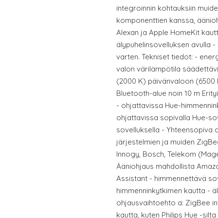
integroinnin kohtauksiin muid
komponenttien kanssa, ääni
Alexan ja Apple HomeKit kau
älypuhelinsovelluksen avulla -
varten. Tekniset tiedot: - en
valon värilämpötila säädettä
(2000 K) päivänvaloon (6500 K
Bluetooth-alue noin 10 m Erit
- ohjattavissa Hue-himmennink
ohjattavissa sopivalla Hue-sov
sovelluksella - Yhteensopiva 
järjestelmien ja muiden ZigBe
Innogy, Bosch, Telekom (Mage
Ääniohjaus mahdollista Amazo
Assistant - himmennettävä so
himmenninkytkimen kautta - ä
ohjausvaihtoehto a: ZigBee inte
kautta, kuten Philips Hue -silt