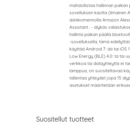
mahdollistaa hallinnan paikan 
sovelluksen kautta (ilmainen A
äänikomennolla Amazon Alexan
Assistant . - älykäs valaistuk
hallinta paikan päällä bluetoot
-sovelluksella; tämä edellyttää 
käyttää Android 7: ää tai iOS 
Low Energy (BLE) 4.0: ta tai u
verkkoa tai datayhteyttä ei t
lamppua, on suositeltavaa käyt
tallentaa yhteydet jopa 15 älyp
asetukset määritetään eriksee
Suositellut tuotteet