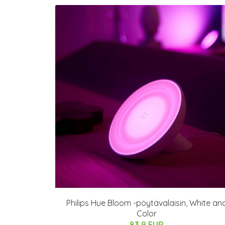
Philips Hue Bloom -pöytävalaisin, White an
Color
83.9 EUR