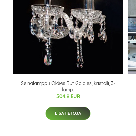
Seinälamppu Oldies But Goldies, kristalli, 3-
lamp.
504.9 EUR
LISÄTIETOJA