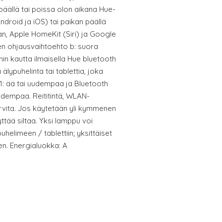
päällä tai poissa olon aikana Hue-
ndroid ja iOS) tai paikan päällä
, Apple HomeKit (Siri) ja Google
sen ohjausvaihtoehto b: suora
hin kautta ilmaisella Hue bluetooth
älypuhelinta tai tablettia, joka
11: ää tai uudempaa ja Bluetooth
udempaa. Reititintä, WLAN-
arvita. Jos käytetään yli kymmenen
tää siltaa. Yksi lamppu voi
uhelimeen / tablettiin; yksittäiset
n. Energialuokka: A