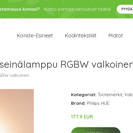
ustamassa kotiasi?
Katso parhaat tarjoukset täältä!
PYYDÄ
Koriste-Esineet
Kodintekstiilit
Matot
D-seinälamppu RGBW valkoine
GBW valkoinen
Kategoriat:
Tuotemerkit
,
Vala
Brand:
Philips HUE
177.9 EUR