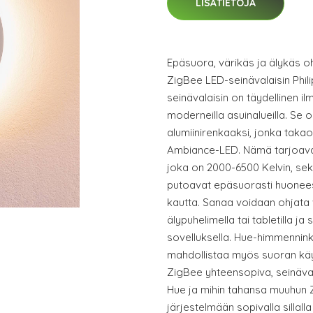
LISÄTIETOJA
Epäsuora, värikäs ja älykäs oh
ZigBee LED-seinävalaisin Phil
seinävalaisin on täydellinen i
moderneilla asuinalueilla. Se o
alumiinirenkaaksi, jonka takao
Ambiance-LED. Nämä tarjoavat
joka on 2000-6500 Kelvin, sek
putoavat epäsuorasti huonees
kautta. Sanaa voidaan ohjata 
älypuhelimella tai tabletilla ja
sovelluksella. Hue-himmennink
mahdollistaa myös suoran kä
ZigBee yhteensopiva, seinäval
Hue ja mihin tahansa muuhun 
järjestelmään sopivalla sillalla