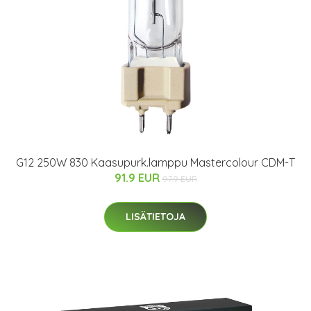
G12 250W 830 Kaasupurk.lamppu Mastercolour CDM-T
91.9 EUR
97.9 EUR
LISÄTIETOJA