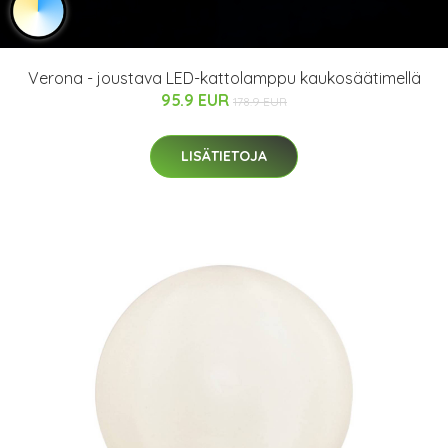
Verona - joustava LED-kattolamppu kaukosäätimellä
95.9 EUR
178.9 EUR
LISÄTIETOJA