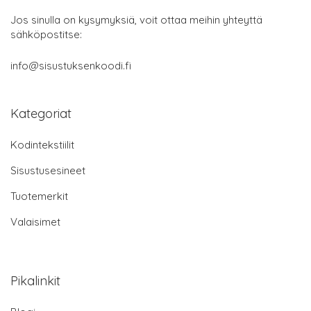
Jos sinulla on kysymyksiä, voit ottaa meihin yhteyttä
sähköpostitse:
info@sisustuksenkoodi.fi
Kategoriat
Kodintekstiilit
Sisustusesineet
Tuotemerkit
Valaisimet
Pikalinkit