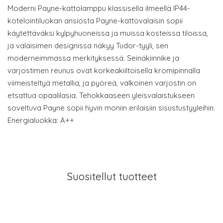
Moderni Payne-kattolamppu klassisella ilmeellä IP44-
kotelointiluokan ansiosta Payne-kattovalaisin sopii
käytettäväksi kylpyhuoneissa ja muissa kosteissa tiloissa,
ja valaisimen designissa näkyy Tudor-tyyli, sen
moderneimmassa merkityksessä. Seinäkiinnike ja
varjostimen reunus ovat korkeakiiltoisella kromipinnalla
viimeisteltyä metallia, ja pyöreä, valkoinen varjostin on
etsattua opaalilasia. Tehokkaaseen yleisvalaistukseen
soveltuva Payne sopii hyvin moniin erilaisiin sisustustyyleihin.
Energialuokka: A++
Suositellut tuotteet