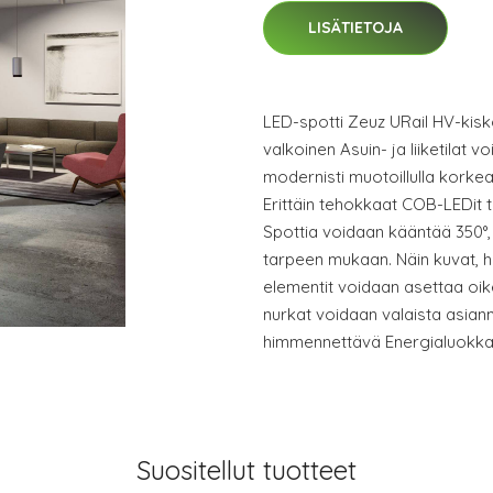
LISÄTIETOJA
LED-spotti Zeuz URail HV-kiskoi
valkoinen Asuin- ja liiketilat v
modernisti muotoillulla korkea
Erittäin tehokkaat COB-LEDit t
Spottia voidaan kääntää 350°,
tarpeen mukaan. Näin kuvat, h
elementit voidaan asettaa oi
nurkat voidaan valaista asianm
himmennettävä Energialuokka
Suositellut tuotteet