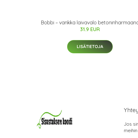
Bobbi – vankka laivavalo betoninharmaan
31.9 EUR
LISÄTIETOJA
Yhte
Jos si
meihin