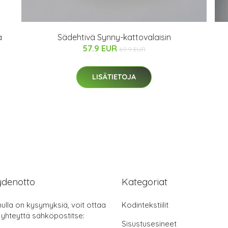
a
Sädehtivä Synny-kattovalaisin
57.9 EUR
69.9 EUR
LISÄTIETOJA
ydenotto
Kategoriat
nulla on kysymyksiä, voit ottaa
Kodintekstiilit
 yhteyttä sähköpostitse:
Sisustusesineet