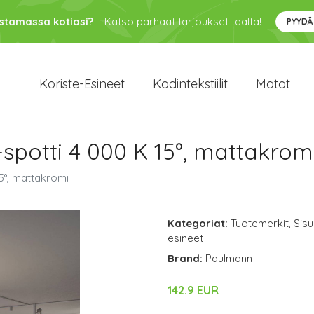
ustamassa kotiasi?
Katso parhaat tarjoukset täältä!
PYYDÄ
Koriste-Esineet
Kodintekstiilit
Matot
potti 4 000 K 15°, mattakrom
5°, mattakromi
Kategoriat:
Tuotemerkit
,
Sisu
esineet
Brand:
Paulmann
142.9 EUR