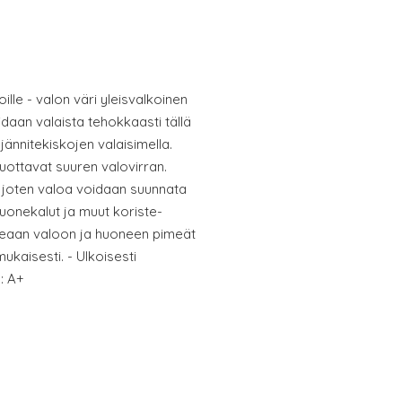
lle - valon väri yleisvalkoinen
oidaan valaista tehokkaasti tällä
jännitekiskojen valaisimella.
uottavat suuren valovirran.
 joten valoa voidaan suunnata
uonekalut ja muut koriste-
keaan valoon ja huoneen pimeät
ukaisesti. - Ulkoisesti
: A+