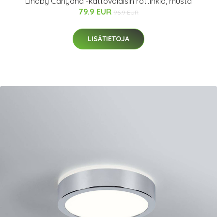
Lindby Canyana -kattovalaisin rottinkia, musta
79.9 EUR
96.9 EUR
LISÄTIETOJA