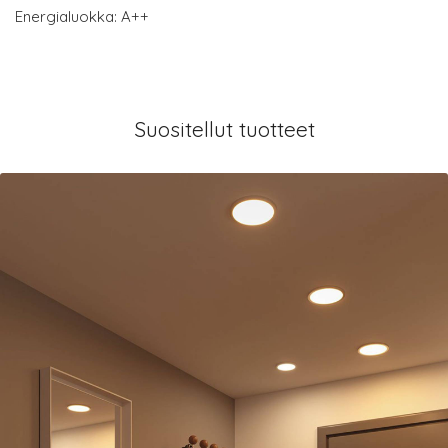
Energialuokka: A++
Suositellut tuotteet