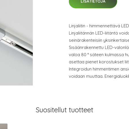
LISÄTIETOJA
Linjaliitin - himmennettävä LED-
Linjaliitännän LED-liitäntä vo
seinärakenteisiin yksinkertaisel
Sisäänrakennettu LED-valonlä
valoa 80 ° säteen kulmassa h
asettaa pienet korostukset liit
Integroidun himmentimen ansios
voidaan muuttaa. Energialuok
Suositellut tuotteet