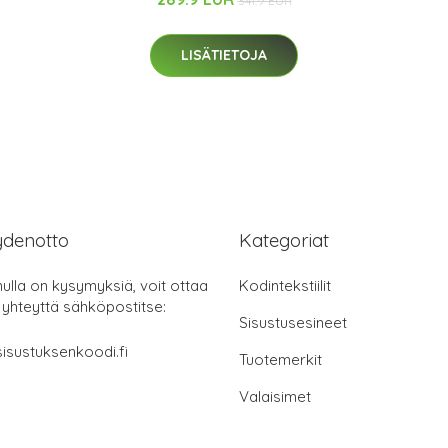
341.9 EUR
LISÄTIETOJA
ydenotto
Kategoriat
nulla on kysymyksiä, voit ottaa
Kodintekstiilit
 yhteyttä sähköpostitse:
Sisustusesineet
isustuksenkoodi.fi
Tuotemerkit
Valaisimet