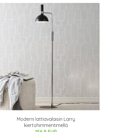
Moderni lattiavalaisin Larry
kiertohimmentimellä
156.9 EUR