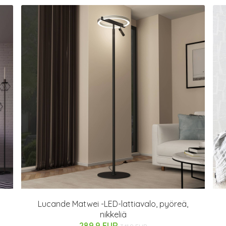
Lucande Matwei -LED-lattiavalo, pyöreä,
nikkeliä
289.9 EUR