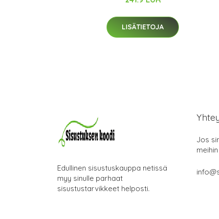
LISÄTIETOJA
Yhte
Jos si
meihin
Edullinen sisustuskauppa netissä
info@s
myy sinulle parhaat
sisustustarvikkeet helposti.