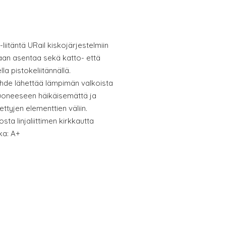
liitäntä URail kiskojärjestelmiin
idaan asentaa sekä katto- että
la pistokeliitännällä.
hde lähettää lämpimän valkoista
uoneeseen häikäisemättä ja
ettyjen elementtien väliin.
ta linjaliittimen kirkkautta
ka: A+