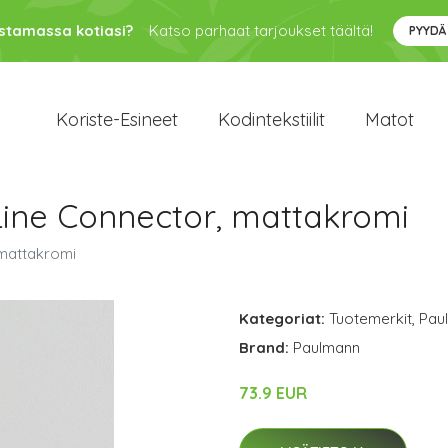
ustamassa kotiasi?
Katso parhaat tarjoukset täältä!
PYYDÄ
Koriste-Esineet
Kodintekstiilit
Matot
ine Connector, mattakromi
 mattakromi
Kategoriat:
Tuotemerkit
,
Pau
Brand:
Paulmann
73.9 EUR