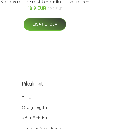
Kattovalaisin Frost keramiikkaa, valkoinen
18.9 EUR
29.9 EUR
LISÄTIETOJA
Pikalinkit
Blogi
Ota yhteyttä
Käyttöehdot
Tietosuojakäytäntö