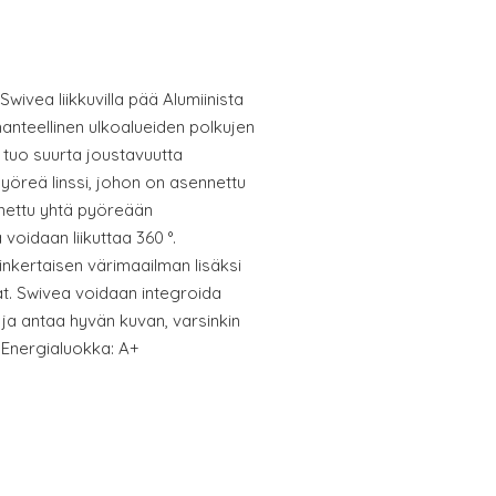
Swivea liikkuvilla pää Alumiinista
ihanteellinen ulkoalueiden polkujen
 tuo suurta joustavuutta
öreä linssi, johon on asennettu
nettu yhtä pyöreään
 voidaan liikuttaa 360 °.
inkertaisen värimaailman lisäksi
t. Swivea voidaan integroida
ja antaa hyvän kuvan, varsinkin
 Energialuokka: A+