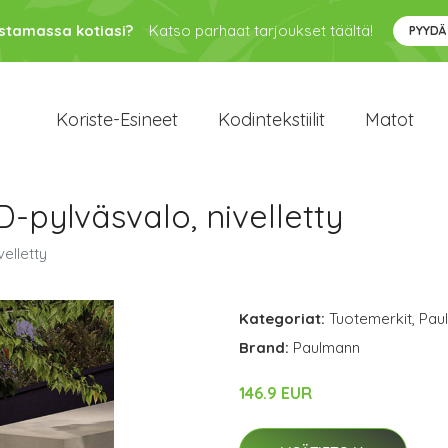
ustamassa kotiasi?
Katso parhaat tarjoukset täältä!
PYYDÄ
Koriste-Esineet
Kodintekstiilit
Matot
pylväsvalo, nivelletty
elletty
Kategoriat:
Tuotemerkit
,
Pau
Brand:
Paulmann
146.9 EUR