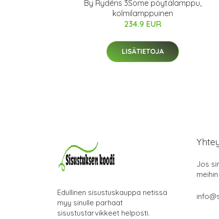
By Rydéns 3Some pöytälamppu,
kolmilamppuinen
234.9 EUR
LISÄTIETOJA
Yhte
Jos si
meihin
Edullinen sisustuskauppa netissä
info@s
myy sinulle parhaat
sisustustarvikkeet helposti.