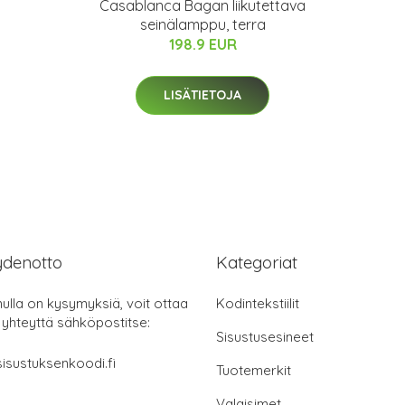
Casablanca Bagan liikutettava
seinälamppu, terra
198.9 EUR
LISÄTIETOJA
ydenotto
Kategoriat
nulla on kysymyksiä, voit ottaa
Kodintekstiilit
 yhteyttä sähköpostitse:
Sisustusesineet
isustuksenkoodi.fi
Tuotemerkit
Valaisimet