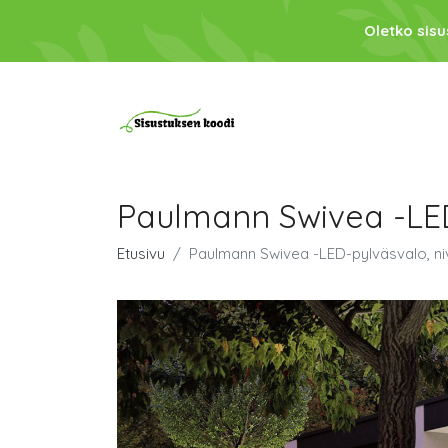
Oletko sis
Paulmann Swivea -LED-
Etusivu
Paulmann Swivea -LED-pylväsvalo, niv