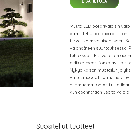
LISÄTIETOJA
Musta LED pollarivalaisin valo 
valmistettu pollarivalaisin on 
turvalliseen valaisemiseen. Se
valonsäteen suuntauksessa. Py
tehokkaat LED-valot, on asen
pidikkeeseen, jonka avulla sitä
Nykyaikaisen muotoilun ja yks
valitut muodot harmonisoituva
huomaamattomasti ulkotilaan 
kun asennetaan useita valoja.
Suositellut tuotteet