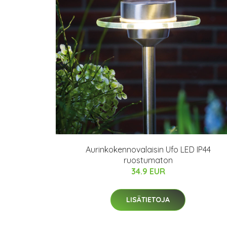
Aurinkokennovalaisin Ufo LED IP44
ruostumaton
34.9 EUR
LISÄTIETOJA