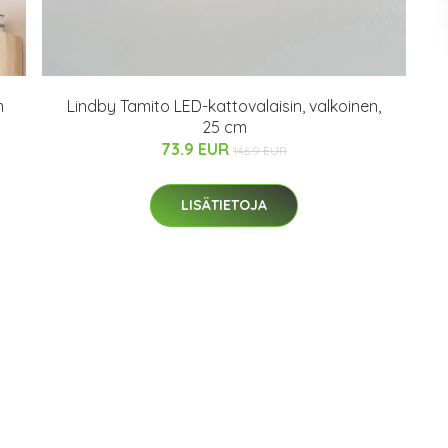
m
Lindby Tamito LED-kattovalaisin, valkoinen,
25 cm
73.9 EUR
146.9 EUR
LISÄTIETOJA