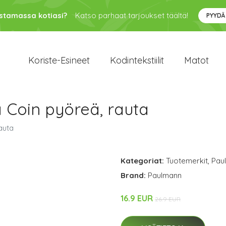
ustamassa kotiasi?
Katso parhaat tarjoukset täältä!
PYYDÄ
Koriste-Esineet
Kodintekstiilit
Matot
 Coin pyöreä, rauta
auta
Kategoriat:
Tuotemerkit
,
Pau
Brand:
Paulmann
16.9 EUR
26.9 EUR