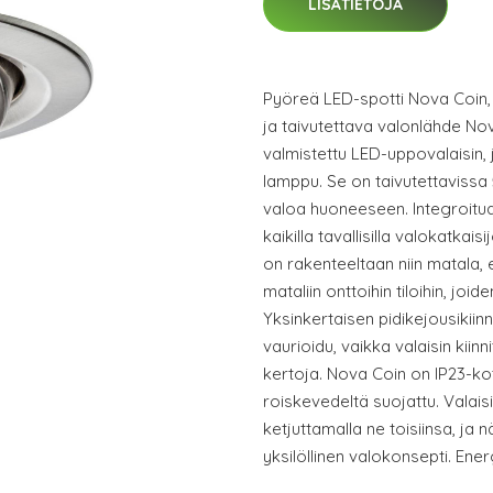
LISÄTIETOJA
Pyöreä LED-spotti Nova Coin,
ja taivutettava valonlähde No
valmistettu LED-uppovalaisin, 
lamppu. Se on taivutettavissa 
valoa huoneeseen. Integroitu
kaikilla tavallisilla valokatkai
on rakenteeltaan niin matala,
mataliin onttoihin tiloihin, joi
Yksinkertaisen pidikejousikiin
vaurioidu, vaikka valaisin kiinnit
kertoja. Nova Coin on IP23-ko
roiskevedeltä suojattu. Valaisi
ketjuttamalla ne toisiinsa, ja 
yksilöllinen valokonsepti. Ene