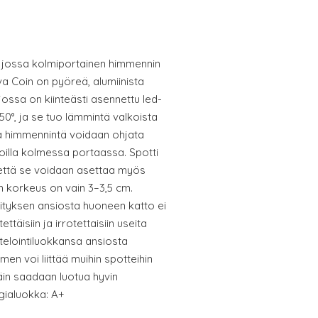
 jossa kolmiportainen himmennin
va Coin on pyöreä, alumiinista
jossa on kiinteästi asennettu led-
50°, ja se tuo lämmintä valkoista
a himmennintä voidaan ohjata
sijoilla kolmessa portaassa. Spotti
 että se voidaan asettaa myös
den korkeus on vain 3–3,5 cm.
nityksen ansiosta huoneen katto ei
ettäisiin ja irrotettaisiin useita
telointiluokkansa ansiosta
men voi liittää muihin spotteihin
näin saadaan luotua hyvin
rgialuokka: A+