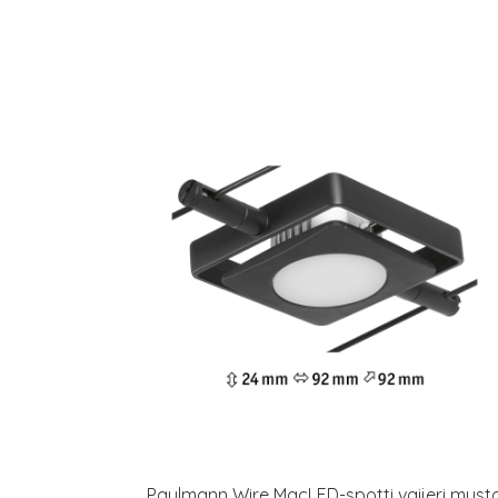
Paulmann Wire MacLED-spotti vaijeri must