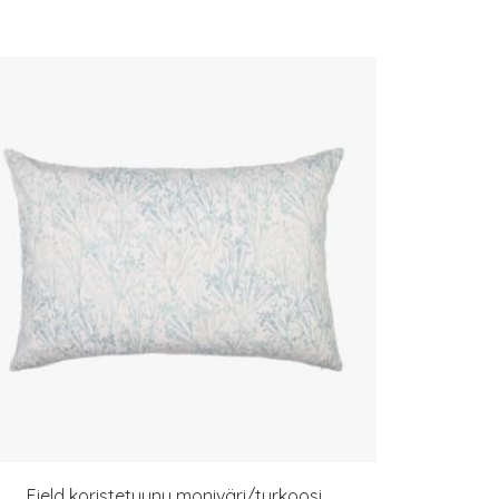
Field koristetyyny moniväri/turkoosi