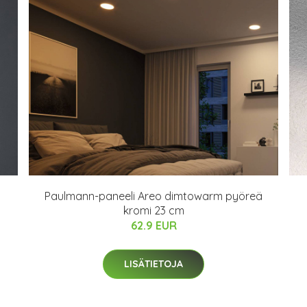
Paulmann-paneeli Areo dimtowarm pyöreä
kromi 23 cm
62.9 EUR
LISÄTIETOJA