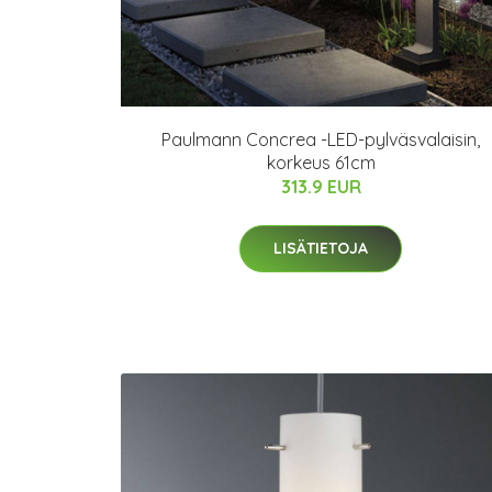
Paulmann Concrea -LED-pylväsvalaisin,
korkeus 61cm
313.9 EUR
LISÄTIETOJA