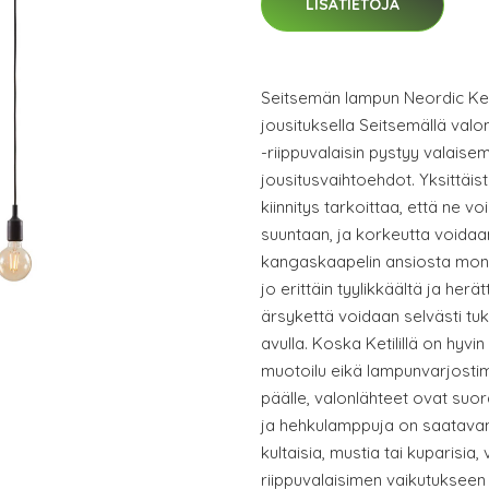
LISÄTIETOJA
Seitsemän lampun Neordic Ketil
jousituksella Seitsemällä valon
-riippuvalaisin pystyy valais
jousitusvaihtoehdot. Yksittäis
kiinnitys tarkoittaa, että ne v
suuntaan, ja korkeutta voida
kangaskaapelin ansiosta moni
jo erittäin tyylikkäältä ja her
ärsykettä voidaan selvästi tuk
avulla. Koska Ketilillä on hyv
muotoilu eikä lampunvarjostimi
päälle, valonlähteet ovat suo
ja hehkulamppuja on saatavana
kultaisia, mustia tai kuparisia,
riippuvalaisimen vaikutukseen 