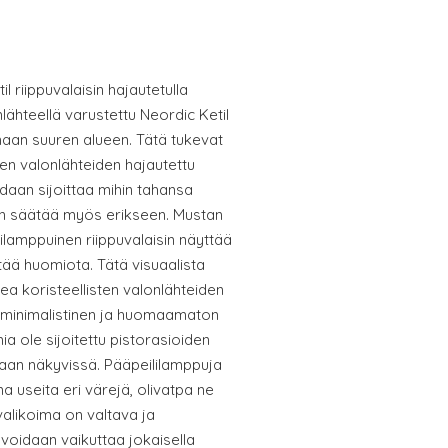
 riippuvalaisin hajautetulla
lähteellä varustettu Neordic Ketil
emaan suuren alueen. Tätä tukevat
ten valonlähteiden hajautettu
oidaan sijoittaa mihin tahansa
an säätää myös erikseen. Mustan
lamppuinen riippuvalaisin näyttää
ättää huomiota. Tätä visuaalista
ea koristeellisten valonlähteiden
in minimalistinen ja huomaamaton
a ole sijoitettu pistorasioiden
raan näkyvissä. Pääpeililamppuja
 useita eri värejä, olivatpa ne
 valikoima on valtava ja
voidaan vaikuttaa jokaisella