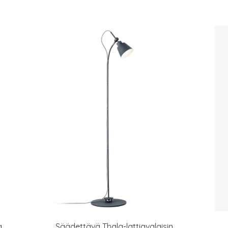
a
Säädettävä Thala-lattiavalaisin