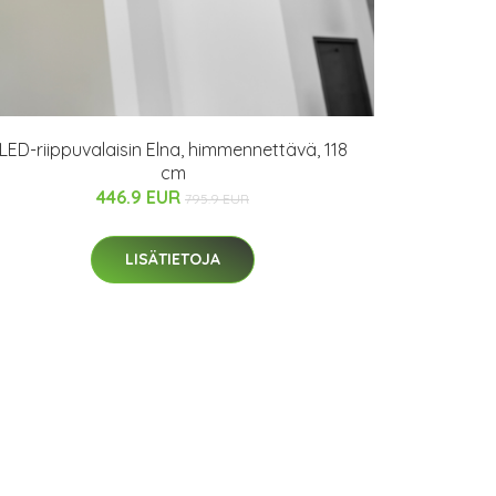
LED-riippuvalaisin Elna, himmennettävä, 118
cm
446.9 EUR
795.9 EUR
LISÄTIETOJA