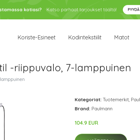
ustamassa kotiasi?
Katso parhaat tarjoukset täältä!
PYYDÄ
Koriste-Esineet
Kodintekstiilit
Matot
l -riippuvalo, 7-lamppuinen
7-lamppuinen
Kategoriat:
Tuotemerkit
,
Pau
Brand:
Paulmann
104.9 EUR