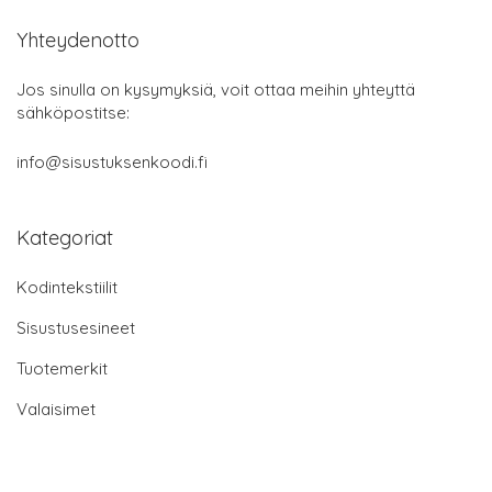
Yhteydenotto
Jos sinulla on kysymyksiä, voit ottaa meihin yhteyttä
sähköpostitse:
info@sisustuksenkoodi.fi
Kategoriat
Kodintekstiilit
Sisustusesineet
Tuotemerkit
Valaisimet