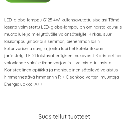
LED-globe-lamppu G125 4W, kullansävytetty sisälasi Tämä
lasista valmistettu LED-globe-lamppu on ominaista kauniille
muotoilulle ja miellyttävälle valonsäteilylle. Kirkas, suuri
lasilamppu ympäröi sisemmän, pienemmän lasin
kullanvärisellä sävyllä, jonka läpi hehkutekniikkaan
järjestetyt LEDit loistavat erityisen mukavasti. Koristeellinen
valonlähde valoille ilman varjostin. - valmistettu lasista -
Koristeellinen optiikka ja monipuolinen säteilevä valaistus -
himmennettävä himmennin R + C sähköä varten. muuntaja
Energialuokka: A++
Suositellut tuotteet