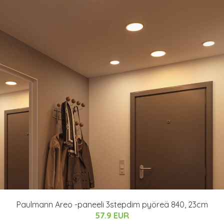
Paulmann Areo -paneeli 3stepdim pyöreä 840, 23cm
57.9 EUR