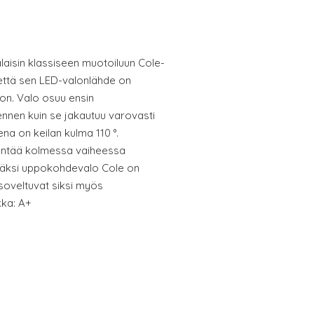
aisin klassiseen muotoiluun Cole-
että sen LED-valonlähde on
oon. Valo osuu ensin
nen kuin se jakautuu varovasti
na on keilan kulma 110 °.
entää kolmessa vaiheessa
Lisäksi uppokohdevalo Cole on
 soveltuvat siksi myös
kka: A+