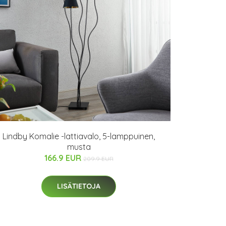
Lindby Komalie -lattiavalo, 5-lamppuinen,
musta
166.9 EUR
209.9 EUR
LISÄTIETOJA