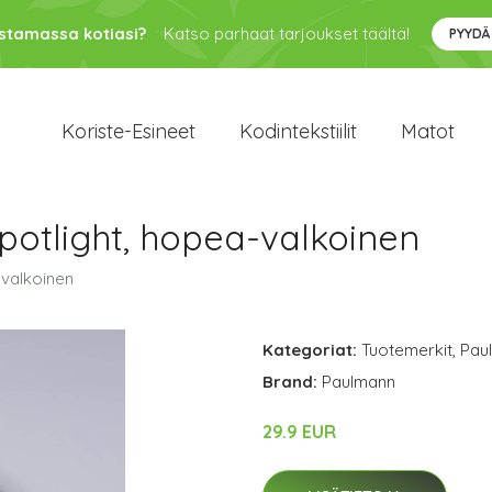
ustamassa kotiasi?
Katso parhaat tarjoukset täältä!
PYYDÄ
Koriste-Esineet
Kodintekstiilit
Matot
otlight, hopea-valkoinen
-valkoinen
Kategoriat:
Tuotemerkit
,
Pau
Brand:
Paulmann
29.9 EUR