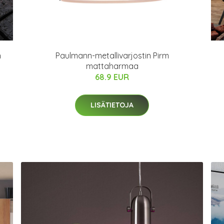
n
Paulmann-metallivarjostin Pirm
mattaharmaa
68.9 EUR
LISÄTIETOJA