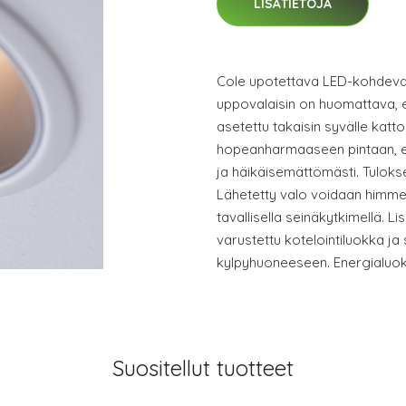
LISÄTIETOJA
Cole upotettava LED-kohdeval
uppovalaisin on huomattava, 
asetettu takaisin syvälle katt
hopeanharmaaseen pintaan, en
ja häikäisemättömästi. Tulokse
Lähetetty valo voidaan himm
tavallisella seinäkytkimellä. 
varustettu kotelointiluokka ja
kylpyhuoneeseen. Energialuo
Suositellut tuotteet