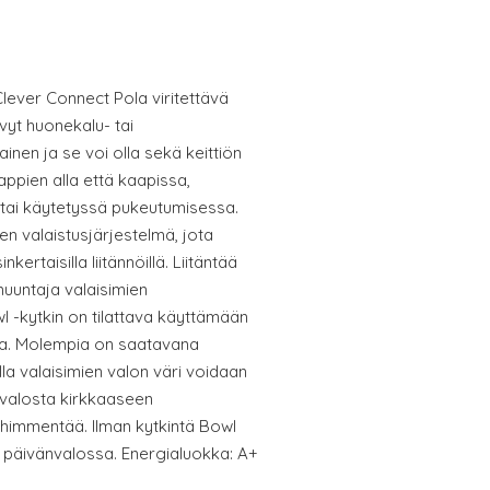
lever Connect Pola viritettävä
yt huonekalu- tai
inen ja se voi olla sekä keittiön
ppien alla että kaapissa,
tai käytetyssä pukeutumisessa.
n valaistusjärjestelmä, jota
kertaisilla liitännöillä. Liitäntää
uuntaja valaisimien
l -kytkin on tilattava käyttämään
toa. Molempia on saatavana
la valaisimien valon väri voidaan
valosta kirkkaaseen
himmentää. Ilman kytkintä Bowl
n päivänvalossa. Energialuokka: A+