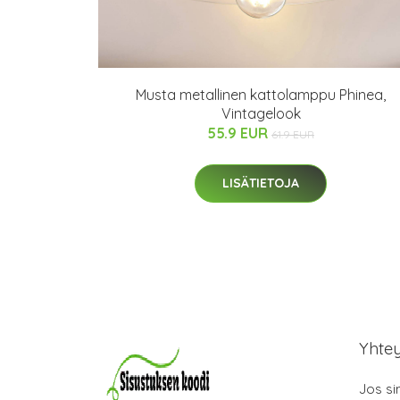
Musta metallinen kattolamppu Phinea,
Vintagelook
55.9 EUR
61.9 EUR
LISÄTIETOJA
Yhte
Jos si