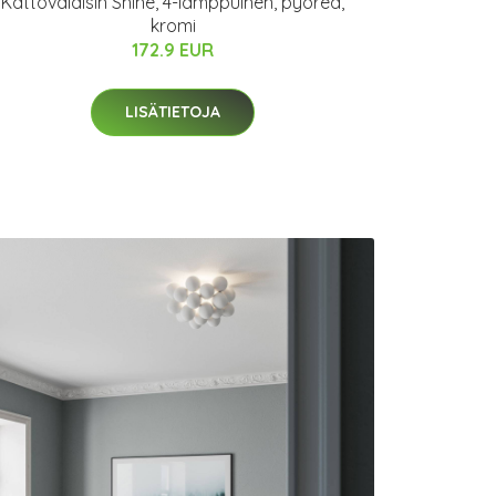
Kattovalaisin Shine, 4-lamppuinen, pyöreä,
kromi
172.9 EUR
LISÄTIETOJA