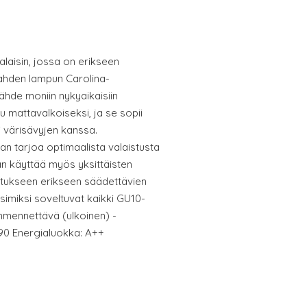
laisin, jossa on erikseen
Kahden lampun Carolina-
lähde moniin nykyaikaisiin
tu mattavalkoiseksi, ja se sopii
i värisävyjen kanssa.
aan tarjoa optimaalista valaistusta
n käyttää myös yksittäisten
stukseen erikseen säädettävien
isimiksi soveltuvat kaikki GU10-
immennettävä (ulkoinen) -
 90 Energialuokka: A++