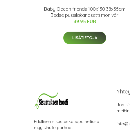
Baby Ocean friends 100x130 38x55cm
Bedse pussilakanasetti moniväri
39.95 EUR
LISÄTIETOJA
Yhte
Jos si
meihin
Edullinen sisustuskauppa netissä
info@s
myy sinulle parhaat