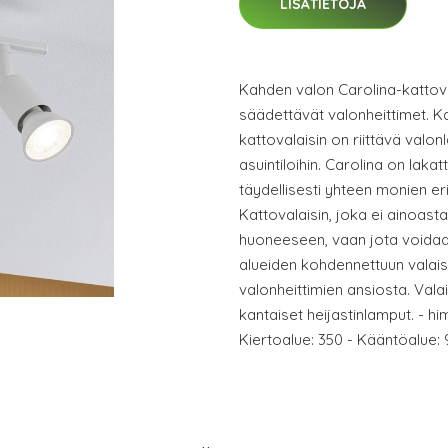
LISÄTIETOJA
Kahden valon Carolina-kattova
säädettävät valonheittimet. 
kattovalaisin on riittävä valon
asuintiloihin. Carolina on lakat
täydellisesti yhteen monien er
Kattovalaisin, joka ei ainoast
huoneeseen, vaan jota voidaa
alueiden kohdennettuun valai
valonheittimien ansiosta. Vala
kantaiset heijastinlamput. - h
Kiertoalue: 350 - Kääntöalue: