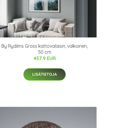
By Rydéns Gross kattovalaisin, valkoinen,
50 cm
457.9 EUR
LISÄTIETOJA