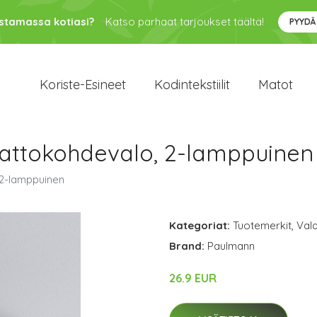
ustamassa kotiasi?
Katso parhaat tarjoukset täältä!
PYYDÄ
Koriste-Esineet
Kodintekstiilit
Matot
attokohdevalo, 2-lamppuinen
 2-lamppuinen
Kategoriat:
Tuotemerkit
,
Vala
Brand:
Paulmann
26.9 EUR