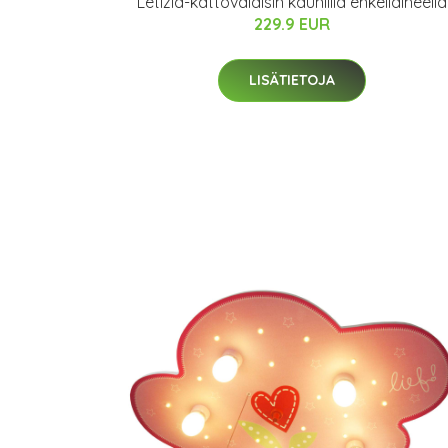
Letizia-kattovalaisin kauniilla enkeliaiheella
229.9 EUR
LISÄTIETOJA