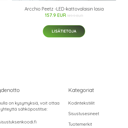
Arcchio Peetz -LED-kattovalaisin lasia
157.9 EUR
189.9 EUR
LISÄTIETOJA
ydenotto
Kategoriat
nulla on kysymyksiä, voit ottaa
Kodintekstiilit
 yhteyttä sähköpostitse:
Sisustusesineet
isustuksenkoodi.fi
Tuotemerkit