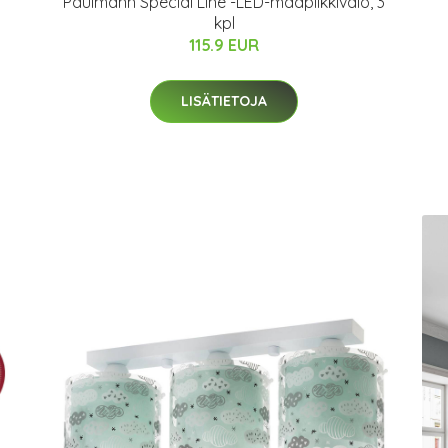
Paulmann Special Line -LED-maapiikkivalo, 3
kpl
115.9 EUR
LISÄTIETOJA