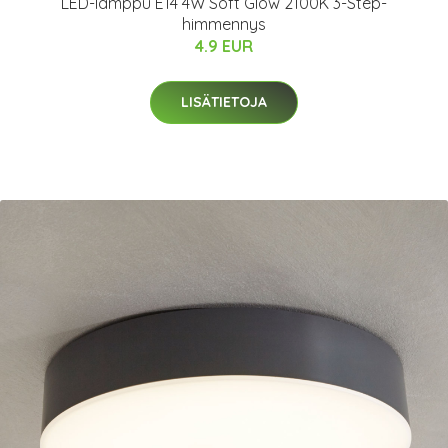
LED-lamppu E14 4W Soft Glow 2100K 3-Step-
himmennys
4.9 EUR
LISÄTIETOJA