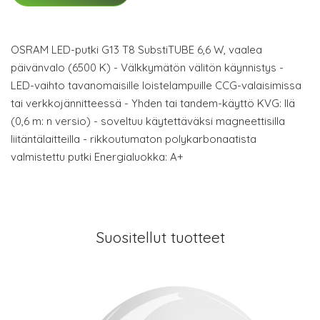
OSRAM LED-putki G13 T8 SubstiTUBE 6,6 W, vaalea
päivänvalo (6500 K) - Välkkymätön välitön käynnistys -
LED-vaihto tavanomaisille loistelampuille CCG-valaisimissa
tai verkkojännitteessä - Yhden tai tandem-käyttö KVG: llä
(0,6 m: n versio) - soveltuu käytettäväksi magneettisilla
liitäntälaitteilla - rikkoutumaton polykarbonaatista
valmistettu putki Energialuokka: A+
Suositellut tuotteet