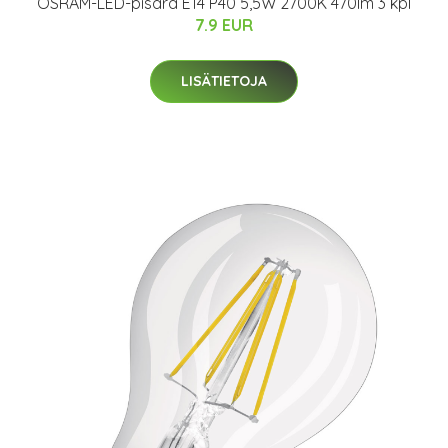
OSRAM-LED-pisara E14 P40 5,5W 2700K 470lm 3 kpl
7.9 EUR
LISÄTIETOJA