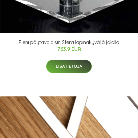
Pieni pöytävalaisin Sfera läpinäkyvällä jalalla
763.9 EUR
LISÄTIETOJA