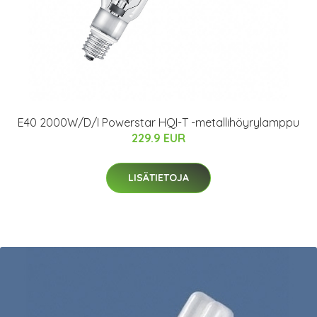
E40 2000W/D/I Powerstar HQI-T -metallihöyrylamppu
229.9 EUR
LISÄTIETOJA