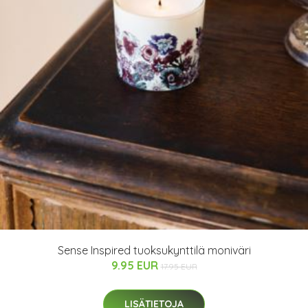
Sense Inspired tuoksukynttilä moniväri
9.95 EUR
17.95 EUR
LISÄTIETOJA