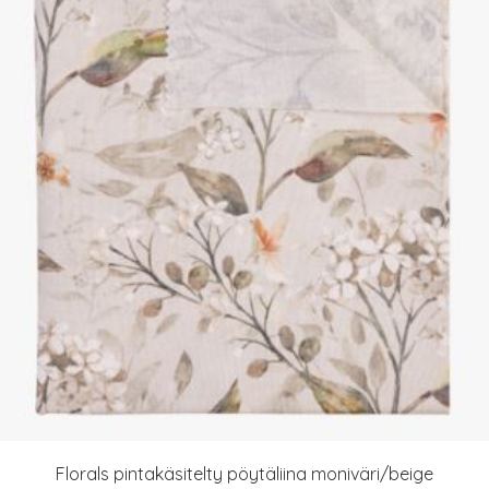
Florals pintakäsitelty pöytäliina moniväri/beige