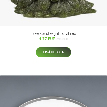
Tree koristekynttilä vihreä
4.77 EUR
7.95 EUR
LISÄTIETOJA