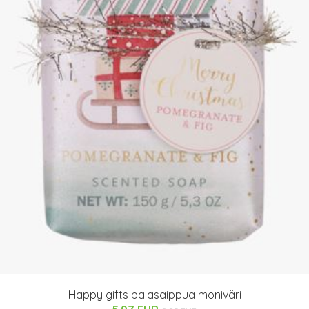
Happy gifts palasaippua moniväri