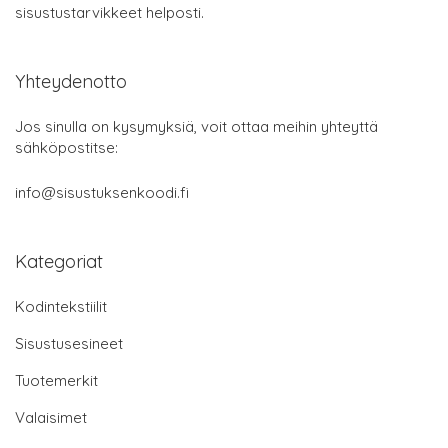
sisustustarvikkeet helposti.
Yhteydenotto
Jos sinulla on kysymyksiä, voit ottaa meihin yhteyttä
sähköpostitse:
info@sisustuksenkoodi.fi
Kategoriat
Kodintekstiilit
Sisustusesineet
Tuotemerkit
Valaisimet