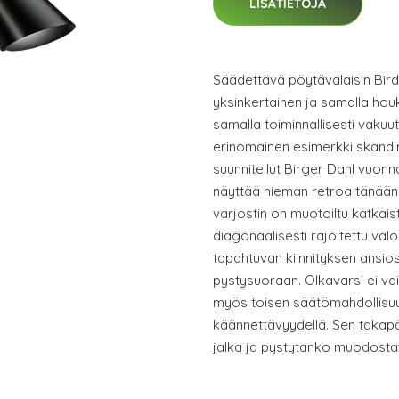
LISÄTIETOJA
Säädettävä pöytävalaisin Birdy
yksinkertainen ja samalla houk
samalla toiminnallisesti vakuu
erinomainen esimerkki skandi
suunnitellut Birger Dahl vuonn
näyttää hieman retroa tänään
varjostin on muotoiltu katkais
diagonaalisesti rajoitettu val
tapahtuvan kiinnityksen ansio
pystysuoraan. Olkavarsi ei vai
myös toisen säätömahdollisu
käännettävyydellä. Sen takap
jalka ja pystytanko muodosta