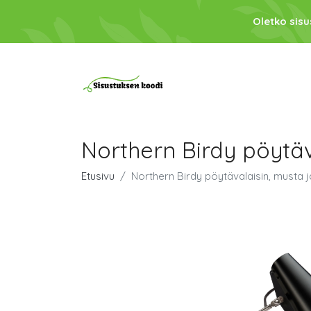
Oletko sis
Northern Birdy pöytäv
Etusivu
Northern Birdy pöytävalaisin, musta j