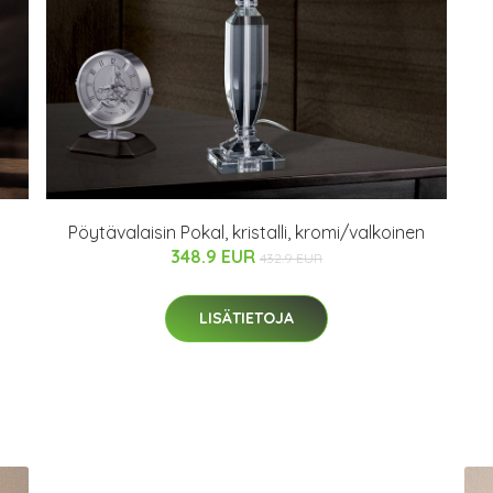
Pöytävalaisin Pokal, kristalli, kromi/valkoinen
348.9 EUR
432.9 EUR
LISÄTIETOJA