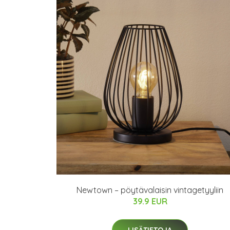
Newtown – pöytävalaisin vintagetyyliin
39.9 EUR