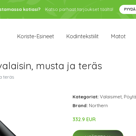
ustamassa kotiasi?
Katso parhaat tarjoukset täältä!
PYYDÄ
Koriste-Esineet
Kodintekstiilit
Matot
alaisin, musta ja teräs
a teräs
Kategoriat:
Valaisimet
,
Pöytä
Brand:
Northern
332.9 EUR