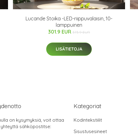
Lucande Stoika -LED-riippuvalaisin, 10-
lamppuinen
301.9 EUR
373.9 EUR
LISÄTIETOJA
ydenotto
Kategoriat
nulla on kysymyksiä, voit ottaa
Kodintekstiilit
 yhteyttä sähköpostitse:
Sisustusesineet