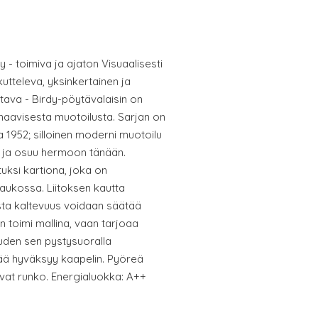
 - toimiva ja ajaton Visuaalisesti
utteleva, yksinkertainen ja
ttava - Birdy-pöytävalaisin on
naavisesta muotoilusta. Sarjan on
a 1952; silloinen moderni muotoilu
 ja osuu hermoon tänään.
tuksi kartiona, joka on
oaukossa. Liitoksen kautta
sta kaltevuus voidaan säätää
n toimi mallina, vaan tarjoaa
uden sen pystysuoralla
ää hyväksyy kaapelin. Pyöreä
vat runko. Energialuokka: A++