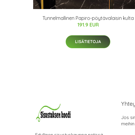
Tunnelmallinen Papiro-pöytävalaisin kulta
191.9 EUR
LISÄTIETOJA
Yhte
Jos si
meihin
Edullinen sisustuskauppa netissä