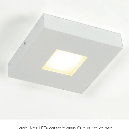
Laadukas LED-kattovalaisin Cubus, valkoinen