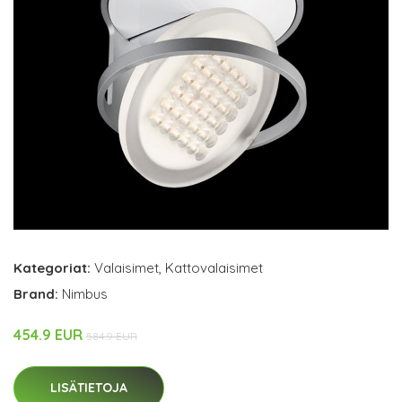
Kategoriat:
Valaisimet
,
Kattovalaisimet
Brand:
Nimbus
454.9 EUR
584.9 EUR
LISÄTIETOJA