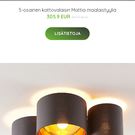
5-osainen kattovalaisin Mattia maalaistyyliä
305.9 EUR
327.9 EUR
LISÄTIETOJA