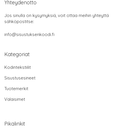
Yhteydenotto
Jos sinulla on kysymyksiä, voit ottaa meihin yhteyttä
sähköpostitse:
info@sisustuksenkoodi.fi
Kategoriat
Kodintekstiilit
Sisustusesineet
Tuotemerkit
Valaisimet
Pikalinkit