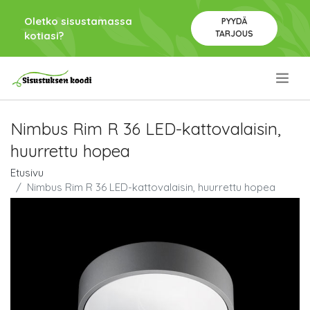
Oletko sisustamassa
PYYDÄ
TARJOUS
kotiasi?
.
Nimbus Rim R 36 LED-kattovalaisin,
huurrettu hopea
Etusivu
Nimbus Rim R 36 LED-kattovalaisin, huurrettu hopea